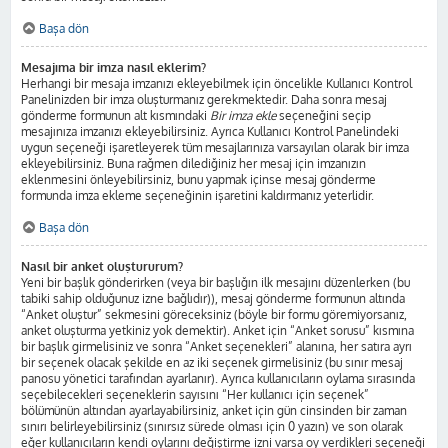
Başa dön
Mesajıma bir imza nasıl eklerim?
Herhangi bir mesaja imzanızı ekleyebilmek için öncelikle Kullanıcı Kontrol
Panelinizden bir imza oluşturmanız gerekmektedir. Daha sonra mesaj
gönderme formunun alt kısmındaki
Bir imza ekle
seçeneğini seçip
mesajınıza imzanızı ekleyebilirsiniz. Ayrıca Kullanıcı Kontrol Panelindeki
uygun seçeneği işaretleyerek tüm mesajlarınıza varsayılan olarak bir imza
ekleyebilirsiniz. Buna rağmen dilediğiniz her mesaj için imzanızın
eklenmesini önleyebilirsiniz, bunu yapmak içinse mesaj gönderme
formunda imza ekleme seçeneğinin işaretini kaldırmanız yeterlidir.
Başa dön
Nasıl bir anket oluştururum?
Yeni bir başlık gönderirken (veya bir başlığın ilk mesajını düzenlerken (bu
tabiki sahip olduğunuz izne bağlıdır)), mesaj gönderme formunun altında
“Anket oluştur” sekmesini göreceksiniz (böyle bir formu göremiyorsanız,
anket oluşturma yetkiniz yok demektir). Anket için “Anket sorusu” kısmına
bir başlık girmelisiniz ve sonra “Anket seçenekleri” alanına, her satıra ayrı
bir seçenek olacak şekilde en az iki seçenek girmelisiniz (bu sınır mesaj
panosu yönetici tarafından ayarlanır). Ayrıca kullanıcıların oylama sırasında
seçebilecekleri seçeneklerin sayısını “Her kullanıcı için seçenek”
bölümünün altından ayarlayabilirsiniz, anket için gün cinsinden bir zaman
sınırı belirleyebilirsiniz (sınırsız sürede olması için 0 yazın) ve son olarak
eğer kullanıcıların kendi oylarını değiştirme izni varsa oy verdikleri seçeneği