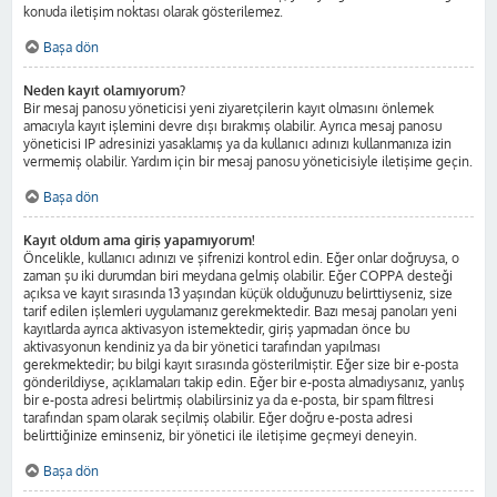
konuda iletişim noktası olarak gösterilemez.
Başa dön
Neden kayıt olamıyorum?
Bir mesaj panosu yöneticisi yeni ziyaretçilerin kayıt olmasını önlemek
amacıyla kayıt işlemini devre dışı bırakmış olabilir. Ayrıca mesaj panosu
yöneticisi IP adresinizi yasaklamış ya da kullanıcı adınızı kullanmanıza izin
vermemiş olabilir. Yardım için bir mesaj panosu yöneticisiyle iletişime geçin.
Başa dön
Kayıt oldum ama giriş yapamıyorum!
Öncelikle, kullanıcı adınızı ve şifrenizi kontrol edin. Eğer onlar doğruysa, o
zaman şu iki durumdan biri meydana gelmiş olabilir. Eğer COPPA desteği
açıksa ve kayıt sırasında 13 yaşından küçük olduğunuzu belirttiyseniz, size
tarif edilen işlemleri uygulamanız gerekmektedir. Bazı mesaj panoları yeni
kayıtlarda ayrıca aktivasyon istemektedir, giriş yapmadan önce bu
aktivasyonun kendiniz ya da bir yönetici tarafından yapılması
gerekmektedir; bu bilgi kayıt sırasında gösterilmiştir. Eğer size bir e-posta
gönderildiyse, açıklamaları takip edin. Eğer bir e-posta almadıysanız, yanlış
bir e-posta adresi belirtmiş olabilirsiniz ya da e-posta, bir spam filtresi
tarafından spam olarak seçilmiş olabilir. Eğer doğru e-posta adresi
belirttiğinize eminseniz, bir yönetici ile iletişime geçmeyi deneyin.
Başa dön