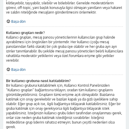
kilitleyebilir, taşıyabilir, silebilir ve bölebilirler. Genelde moderatörlerin
görevi, off-topic, yani başlık konusuyla ilgisi olmayan yanıtların veya hakaret
ve saldırı niteliğinde mesajların gönderilmesini önlemektir.
Başa dön
Kullanıcı grupları nedir?
Kullanıcı grupları, mesaj panosu yöneticilerinin kullanıcıları grup halinde
ayırabilmesi için öngörülen bir yöntemdir. Her kullanıcı (çoğu mesaj
panolarından farklı olarak) bir çok gruba üye olabilir ve her gruba ayrı ayrı
izinler tanımlanabilir. Bu şekilde mesaj panosu yöneticileri belirli kullanıcılara
rahatlıkla moderatör yetkilerini veya özel forumlara erişme gibi yetkiler
verebilir.
Başa dön
Bir kullanıcı grubuna nasıl katılabilirim?
Bir kullanıcı grubuna katılabilmek için, Kullanıcı Kontrol Panelinizden
“Kullanıcı grupları” bağlantısına tıklayın; oradan tüm kullanıcı gruplarını
görüntüleyebilirsiniz. Grupların tümü erişime açık olmayabilir. Bazılarına
katılmak için onay gerekebilir ve bazıları kapalı ya da gizli üyeliklere sahip
olabilir. Eğer grup açık ise, ilgili bağlantıya tıklayarak katılabilirsiniz. Eğer bir
gruba katılmak için onay gerekiyorsa ilgili bağlantıya tıklayarak istek
yapabilirsiniz. İsteğinizin kullanıcı grubu lideri tarafından onaylanması gerek,
onlar size neden gruba katılmak istediğinizi sorabilirler. İsteğiniz
reddedilirse grup liderini rahatsız etmeyin; bunun çeşitli nedenleri olsa
gerek.