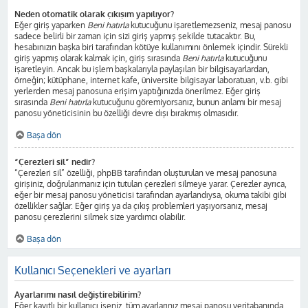
Neden otomatik olarak çıkışım yapılıyor?
Eğer giriş yaparken
Beni hatırla
kutucuğunu işaretlemezseniz, mesaj panosu
sadece belirli bir zaman için sizi giriş yapmış şekilde tutacaktır. Bu,
hesabınızın başka biri tarafından kötüye kullanımını önlemek içindir. Sürekli
giriş yapmış olarak kalmak için, giriş sırasında
Beni hatırla
kutucuğunu
işaretleyin. Ancak bu işlem başkalarıyla paylaşılan bir bilgisayarlardan,
örneğin; kütüphane, internet kafe, üniversite bilgisayar laboratuarı, v.b. gibi
yerlerden mesaj panosuna erişim yaptığınızda önerilmez. Eğer giriş
sırasında
Beni hatırla
kutucuğunu göremiyorsanız, bunun anlamı bir mesaj
panosu yöneticisinin bu özelliği devre dışı bırakmış olmasıdır.
Başa dön
“Çerezleri sil” nedir?
“Çerezleri sil” özelliği, phpBB tarafından oluşturulan ve mesaj panosuna
girişiniz, doğrulanmanız için tutulan çerezleri silmeye yarar. Çerezler ayrıca,
eğer bir mesaj panosu yöneticisi tarafından ayarlandıysa, okuma takibi gibi
özellikler sağlar. Eğer giriş ya da çıkış problemleri yaşıyorsanız, mesaj
panosu çerezlerini silmek size yardımcı olabilir.
Başa dön
Kullanıcı Seçenekleri ve ayarları
Ayarlarımı nasıl değiştirebilirim?
Eğer kayıtlı bir kullanıcı iseniz, tüm ayarlarınız mesaj panosu veritabanında