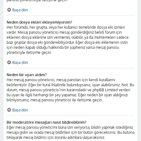
Başa dön
Neden dosya ekleri ekleyemiyorum?
Her forumda, her grupta, veya her kullanıcı temelinde dosya eki izinleri
vardır. Mesaj panosu yöneticisi mesaj gönderdiğiniz belirli forum için
eklenen dosya eklerine izin vermemiş olabilir, ya da muhtemelen sadece
bazı gruplar dosya eki gönderebiliyordur. Eğer dosya eki eklemenin sizin
için neden kapalı olduğu hakkında bir şüpheniz varsa mesaj panosu
yöneticiyle iletişime geçin.
Başa dön
Neden bir uyarı aldım?
Her mesaj panosu yöneticisi, mesaj panoları için kendi kurallarını
belirlemiştir. Eğer bir kural ihlalinde bulunduysanız, uyarı alabilirsiniz. Not: Bu
durum, mesaj panosu yöneticisi’nin kararındadır ve phpBB Limited verilen
bu uyarı ile ilgili herhangi bir şey yapamaz. Eğer neden bir uyarı aldığınızı
bilmiyorsanız, mesaj panosu yöneticisi ile iletişime geçin.
Başa dön
Bir moderatöre mesajları nasıl bildirebilirim?
Eğer mesaj panosu yöneticimi buna izin veriyorsa, bildiri yapmak istediğiniz
mesaja gidin ve orada mesaj bildirileri için bir buton göreceksiniz. Bu butona
tıklayarak mesaj bildirisi için zorunlu adımlara ulaşacaksınız.