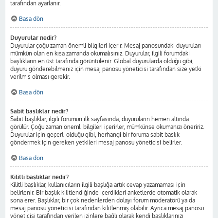
tarafından ayarlanır.
Başa dön
Duyurular nedir?
Duyurular çoğu zaman önemli bilgileri içerir. Mesaj panosundaki duyuruları
mümkün olan en kısa zamanda okumalısınız. Duyurular, ilgili forumdaki
başlıkların en üst tarafında görüntülenir. Global duyurularda olduğu gibi,
duyuru gönderebilmeniz için mesaj panosu yöneticisi tarafından size yetki
verilmiş olması gerekir.
Başa dön
Sabit başlıklar nedir?
Sabit başlıklar, ilgili forumun ilk sayfasında, duyuruların hemen altında
görülür. Çoğu zaman önemli bilgileri içerirler, mümkünse okumanızı öneririz.
Duyurular için geçerli olduğu gibi, herhangi bir foruma sabit başlık
göndermek için gereken yetkileri mesaj panosu yöneticisi belirler.
Başa dön
Kilitli başlıklar nedir?
Kilitli başlıklar, kullanıcıların ilgili başlığa artık cevap yazamaması için
belirlenir. Bir başlık kilitlendiğinde içerdikleri anketlerde otomatik olarak
sona erer. Başlıklar, bir çok nedenlerden dolayı forum moderatörü ya da
mesaj panosu yöneticisi tarafından kilitlenmiş olabilir. Ayrıca mesaj panosu
yöneticisi tarafından verilen izinlere bağlı olarak kendi başlıklarınızı