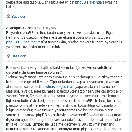
serbestçe dağıtılabilir. Daha fazla detay için
phpBB Hakkında
sayfasına
bakın.
Başa dön
Aradığım X özellik neden yok?
Bu yazılım phpBB Limited tarafından yazılmış ve lisanslanmıştır. Eğer
herhangi bir özelliğin eklenmesi gerektiğini düşünüyorsanız lütfen
phpBB Fikirleri Merkezi
’ni ziyaret edin, oradan mevcut fikirlere oy verebilir
ya da yeni özellikler önerebilirsiniz.
Başa dön
Bu mesaj panosuyla ilgili hukuki sorunlar için ve/veya suistimal
durumlarda kime başvurabilirim?
“Takım” sayfasında listelenmiş yöneticilerin herhangi biri ile şikayetleriniz
için iletişime geçebilirsiniz. Eğer onlardan cevap alamıyorsanız, o zaman
alan adının sahibi ile (bir
whois sorgulaması
yaparak alan adı sahibine
ulaşılabilir) ya da, eğer bu mesaj panosu ücretsiz bir serviste çalışıyorsa (ör.
Yahoo!, free.fr, f2s.com, v.b.), bu servisin yönetimi veya suistimal konularla
ilgilenen bölümüyle iletişime geçmelisiniz. Not: phpBB Limited, bu mesaj
panosunun nasıl, nerede ve kimler tarafından kullanıldığı konusunda bir
bilgisi olmadığı için
kesinlikle yargılanamaz
ve her ne olursa olsun
sorumlu tutulamaz. phpBB.com sitesiyle veya phpBB yazılımıyla
doğrudan
ilgisi olmayan
herhangi bir hukuki konuda (ihtiyati tedbir, mali sorumluluk,
iftira vs.) phpBB Limited ile iletişime geçmeyin. Bu yazılımın herhangi
üçüncü şahıslar tarafından kullanımıyla ilgili
phpBB Limited’e e-posta