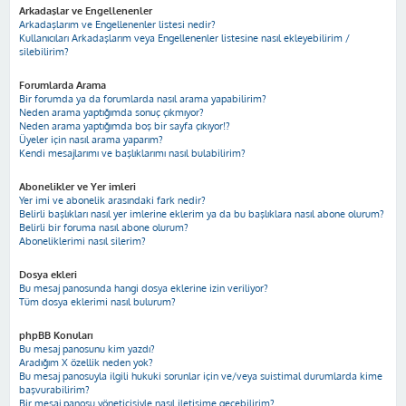
Arkadaşlar ve Engellenenler
Arkadaşlarım ve Engellenenler listesi nedir?
Kullanıcıları Arkadaşlarım veya Engellenenler listesine nasıl ekleyebilirim /
silebilirim?
Forumlarda Arama
Bir forumda ya da forumlarda nasıl arama yapabilirim?
Neden arama yaptığımda sonuç çıkmıyor?
Neden arama yaptığımda boş bir sayfa çıkıyor!?
Üyeler için nasıl arama yaparım?
Kendi mesajlarımı ve başlıklarımı nasıl bulabilirim?
Abonelikler ve Yer imleri
Yer imi ve abonelik arasındaki fark nedir?
Belirli başlıkları nasıl yer imlerine eklerim ya da bu başlıklara nasıl abone olurum?
Belirli bir foruma nasıl abone olurum?
Aboneliklerimi nasıl silerim?
Dosya ekleri
Bu mesaj panosunda hangi dosya eklerine izin veriliyor?
Tüm dosya eklerimi nasıl bulurum?
phpBB Konuları
Bu mesaj panosunu kim yazdı?
Aradığım X özellik neden yok?
Bu mesaj panosuyla ilgili hukuki sorunlar için ve/veya suistimal durumlarda kime
başvurabilirim?
Bir mesaj panosu yöneticisiyle nasıl iletişime geçebilirim?