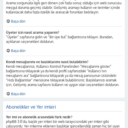
Arama sorgunuzla ilgili geri dönen çok fazla sonuç olduğu için web sunucusu
meşgul duruma geçmiş olabilir. Gelişmiş aramayı kullanın ve terimler içinde
kullanılacak daha fazla özellik ile aranacak forumları belirleyin.
Başa dön
Üyeler için nasıl arama yaparım?
“Üyeler” sayfasına gidin ve “Bir üye bul” bağlantısına tıklayın. Buradan,
açıklanan seçenekleri doldurun.
Başa dön
Kendi mesajlarımı ve başlıklarımı nasıl bulabilirim?
Kendi mesajlarınızı, Kullanıcı Kontrol Panelinden “Mesajlarımı göster”
bağlantısına tıklayarak ya da kendi profil sayfanızdaki “Kullanıcı’nın
mesajlarını ara” bağlantısına tıklayarak ya da mesaj panosunun üstündeki
“Hızlı Bağlantılar” menüsüne tıklayarak bulabilirsiniz. Başlıklarınızı aramak
için, Gelişmiş arama sayfasını kullanın ve uygun olan seçenekleri doldurun.
Başa dön
Abonelikler ve Yer imleri
Yer imi ve abonelik arasındaki fark nedir?
phpBB 3.0’da, başlık yer imleri bir web tarayıcısındaki yer imleri gibi
çalışıyordu. Yer imlerine eklenen başlıklar güncellendiği zaman hiç bir uyarı