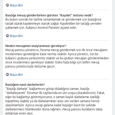
Başa dön
Başlığa mesaj gönderilirken görülen “Kaydet” butonu nedir?
Bu buton sonraki bir tarihte tamamlamak ve göndermek için başlığınızı
taslak olarak kaydetmeye olanak sağlar. Kaydedilen bir taslağı yeniden
yüklemek için, Kullanıcı Kontrol Panelini ziyaret edin.
Başa dön
Neden mesajımın onaylanması gerekiyor?
Mesaj panosu yöneticisi, foruma mesaj göndermek için ilk önce mesajların
incelenmesi gerektiğine karar vermiş olabilir. Ayrıca yönetici, sizi bir
kullanıcı grubuna yerleştirmiş olabilir ve bu grubun mesajları gönderilmeden
önce incelenmesi gerekiyor olabilir. Daha fazla bilgi için lütfen mesaj
panosu yöneticisiyle iletişime geçin.
Başa dön
Başlığımı nasıl darbelerim?
“Başlığı darbele” bağlantısını görüp tıkladığınız zaman, başlığı
“darbeleyerek” forumun ilk sayfasında en üst sıraya çıkarabilirsiniz. Fakat,
eğer bu bağlantıyı göremiyorsanız, o zaman başlık darbeleme özelliği
kapatılmış olabilir ya da darbelemeler arası izin verilen zamana henüz
ulaşılmamıştır. Ayrıca cevap gelene kadar başlığın basit bir şekilde
darbelenmesi mümkündür. Buna rağmen, mesaj panosu kurallarını takip
ettiğinize emin olun.