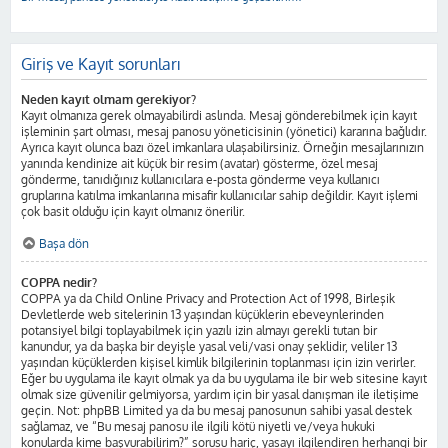
Giriş ve Kayıt sorunları
Neden kayıt olmam gerekiyor?
Kayıt olmanıza gerek olmayabilirdi aslında. Mesaj gönderebilmek için kayıt
işleminin şart olması, mesaj panosu yöneticisinin (yönetici) kararına bağlıdır.
Ayrıca kayıt olunca bazı özel imkanlara ulaşabilirsiniz. Örneğin mesajlarınızın
yanında kendinize ait küçük bir resim (avatar) gösterme, özel mesaj
gönderme, tanıdığınız kullanıcılara e-posta gönderme veya kullanıcı
gruplarına katılma imkanlarına misafir kullanıcılar sahip değildir. Kayıt işlemi
çok basit olduğu için kayıt olmanız önerilir.
Başa dön
COPPA nedir?
COPPA ya da Child Online Privacy and Protection Act of 1998, Birleşik
Devletlerde web sitelerinin 13 yaşından küçüklerin ebeveynlerinden
potansiyel bilgi toplayabilmek için yazılı izin almayı gerekli tutan bir
kanundur, ya da başka bir deyişle yasal veli/vasi onay şeklidir, veliler 13
yaşından küçüklerden kişisel kimlik bilgilerinin toplanması için izin verirler.
Eğer bu uygulama ile kayıt olmak ya da bu uygulama ile bir web sitesine kayıt
olmak size güvenilir gelmiyorsa, yardım için bir yasal danışman ile iletişime
geçin. Not: phpBB Limited ya da bu mesaj panosunun sahibi yasal destek
sağlamaz, ve “Bu mesaj panosu ile ilgili kötü niyetli ve/veya hukuki
konularda kime başvurabilirim?” sorusu hariç, yasayı ilgilendiren herhangi bir