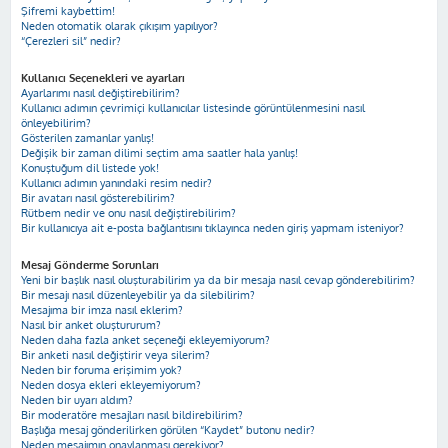
Şifremi kaybettim!
Neden otomatik olarak çıkışım yapılıyor?
“Çerezleri sil” nedir?
Kullanıcı Seçenekleri ve ayarları
Ayarlarımı nasıl değiştirebilirim?
Kullanıcı adımın çevrimiçi kullanıcılar listesinde görüntülenmesini nasıl
önleyebilirim?
Gösterilen zamanlar yanlış!
Değişik bir zaman dilimi seçtim ama saatler hala yanlış!
Konuştuğum dil listede yok!
Kullanıcı adımın yanındaki resim nedir?
Bir avatarı nasıl gösterebilirim?
Rütbem nedir ve onu nasıl değiştirebilirim?
Bir kullanıcıya ait e-posta bağlantısını tıklayınca neden giriş yapmam isteniyor?
Mesaj Gönderme Sorunları
Yeni bir başlık nasıl oluşturabilirim ya da bir mesaja nasıl cevap gönderebilirim?
Bir mesajı nasıl düzenleyebilir ya da silebilirim?
Mesajıma bir imza nasıl eklerim?
Nasıl bir anket oluştururum?
Neden daha fazla anket seçeneği ekleyemiyorum?
Bir anketi nasıl değiştirir veya silerim?
Neden bir foruma erişimim yok?
Neden dosya ekleri ekleyemiyorum?
Neden bir uyarı aldım?
Bir moderatöre mesajları nasıl bildirebilirim?
Başlığa mesaj gönderilirken görülen “Kaydet” butonu nedir?
Neden mesajımın onaylanması gerekiyor?