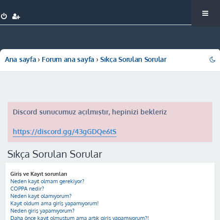
Ana sayfa
Forum ana sayfa
Sıkça Sorulan Sorular
Discord sunucumuz açılmıştır, hepinizi bekleriz
https://discord.gg/43gGDQe6tS
Sıkça Sorulan Sorular
Giriş ve Kayıt sorunları
Neden kayıt olmam gerekiyor?
COPPA nedir?
Neden kayıt olamıyorum?
Kayıt oldum ama giriş yapamıyorum!
Neden giriş yapamıyorum?
Daha önce kayıt olmuştum ama artık giriş yapamıyorum?!