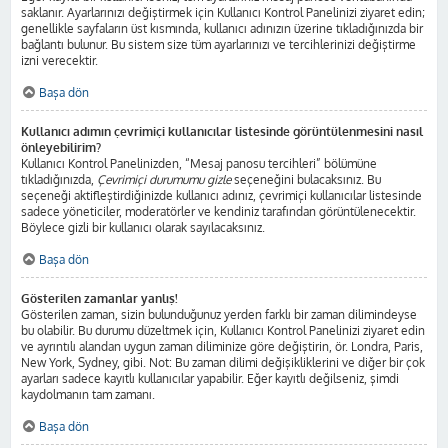
saklanır. Ayarlarınızı değiştirmek için Kullanıcı Kontrol Panelinizi ziyaret edin;
genellikle sayfaların üst kısmında, kullanıcı adınızın üzerine tıkladığınızda bir
bağlantı bulunur. Bu sistem size tüm ayarlarınızı ve tercihlerinizi değiştirme
izni verecektir.
Başa dön
Kullanıcı adımın çevrimiçi kullanıcılar listesinde görüntülenmesini nasıl
önleyebilirim?
Kullanıcı Kontrol Panelinizden, “Mesaj panosu tercihleri” bölümüne
tıkladığınızda,
Çevrimiçi durumumu gizle
seçeneğini bulacaksınız. Bu
seçeneği aktifleştirdiğinizde kullanıcı adınız, çevrimiçi kullanıcılar listesinde
sadece yöneticiler, moderatörler ve kendiniz tarafından görüntülenecektir.
Böylece gizli bir kullanıcı olarak sayılacaksınız.
Başa dön
Gösterilen zamanlar yanlış!
Gösterilen zaman, sizin bulunduğunuz yerden farklı bir zaman dilimindeyse
bu olabilir. Bu durumu düzeltmek için, Kullanıcı Kontrol Panelinizi ziyaret edin
ve ayrıntılı alandan uygun zaman diliminize göre değiştirin, ör. Londra, Paris,
New York, Sydney, gibi. Not: Bu zaman dilimi değişikliklerini ve diğer bir çok
ayarları sadece kayıtlı kullanıcılar yapabilir. Eğer kayıtlı değilseniz, şimdi
kaydolmanın tam zamanı.
Başa dön