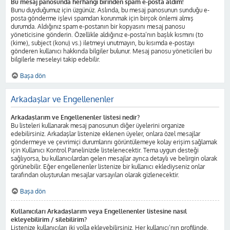
Bu mesaj panosunda herhangi birinden spam e-posta aldım!
Bunu duyduğumuz için üzgünüz. Aslında, bu mesaj panosunun sunduğu e-
posta gönderme işlevi spamdan korunmak için birçok önlemi almış
durumda. Aldığınız spam e-postanın bir kopyasını mesaj panosu
yöneticisine gönderin. Özellikle aldığınız e-posta’nın başlık kısmını (to
(kime), subject (konu) vs.) iletmeyi unutmayın, bu kısımda e-postayı
gönderen kullanıcı hakkında bilgiler bulunur. Mesaj panosu yöneticileri bu
bilgilerle meseleyi takip edebilir.
Başa dön
Arkadaşlar ve Engellenenler
Arkadaşlarım ve Engellenenler listesi nedir?
Bu listeleri kullanarak mesaj panosunun diğer üyelerini organize
edebilirsiniz. Arkadaşlar listenize eklenen üyeler, onlara özel mesajlar
göndermeye ve çevrimiçi durumlarını görüntülemeye kolay erişim sağlamak
için Kullanıcı Kontrol Panelinizde listelenecektir. Tema uygun desteği
sağlıyorsa, bu kullanıcılardan gelen mesajlar ayrıca detaylı ve belirgin olarak
görünebilir. Eğer engellenenler listenize bir kullanıcı eklediyseniz onlar
tarafından oluşturulan mesajlar varsayılan olarak gizlenecektir.
Başa dön
Kullanıcıları Arkadaşlarım veya Engellenenler listesine nasıl
ekleyebilirim / silebilirim?
Listenize kullanıcıları iki yolla ekleyebilirsiniz. Her kullanıcı’nın profilinde,