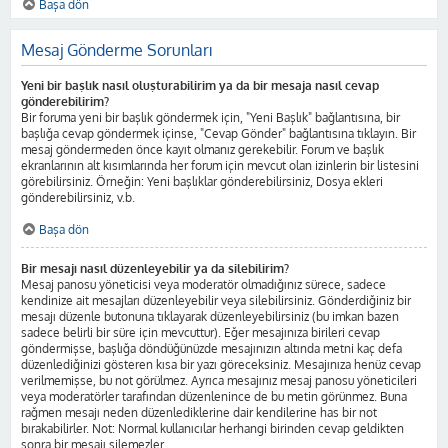
Başa dön
Mesaj Gönderme Sorunları
Yeni bir başlık nasıl oluşturabilirim ya da bir mesaja nasıl cevap
gönderebilirim?
Bir foruma yeni bir başlık göndermek için, "Yeni Başlık" bağlantısına, bir
başlığa cevap göndermek içinse, "Cevap Gönder" bağlantısına tıklayın. Bir
mesaj göndermeden önce kayıt olmanız gerekebilir. Forum ve başlık
ekranlarının alt kısımlarında her forum için mevcut olan izinlerin bir listesini
görebilirsiniz. Örneğin: Yeni başlıklar gönderebilirsiniz, Dosya ekleri
gönderebilirsiniz, v.b.
Başa dön
Bir mesajı nasıl düzenleyebilir ya da silebilirim?
Mesaj panosu yöneticisi veya moderatör olmadığınız sürece, sadece
kendinize ait mesajları düzenleyebilir veya silebilirsiniz. Gönderdiğiniz bir
mesajı düzenle butonuna tıklayarak düzenleyebilirsiniz (bu imkan bazen
sadece belirli bir süre için mevcuttur). Eğer mesajınıza birileri cevap
göndermişse, başlığa döndüğünüzde mesajınızın altında metni kaç defa
düzenlediğinizi gösteren kısa bir yazı göreceksiniz. Mesajınıza henüz cevap
verilmemişse, bu not görülmez. Ayrıca mesajınız mesaj panosu yöneticileri
veya moderatörler tarafından düzenlenince de bu metin görünmez. Buna
rağmen mesajı neden düzenlediklerine dair kendilerine has bir not
bırakabilirler. Not: Normal kullanıcılar herhangi birinden cevap geldikten
sonra bir mesajı silemezler.