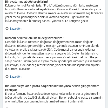
Bir avatarı nasıl gösterebilirim?
Kullanıcı Kontrol Panelinizde, “Profil” bölümünden şu dört farklı metottan
birisini kullanarak avatar ekleyebilirsiniz: Gravatar, Galeri, Uzak Avatar ya da
Avatar Yükleme. Avatar kullanma imkanı ve avatar kullanımında seçilebilecek
yollar mesaj panosu yöneticisinin kararına bağlıdır. Eğer avatarları
kullanamıyorsanız, bir mesaj panosu yöneticisi ile iletişime geçin.
Başa dön
Rütbem nedir ve onu nasıl değiştirebilirim?
Genelde kullanıcı rütbenizi doğrudan değiştirmeniz mümkün değildir
(kullanıcı rütbesi, gönderdiğiniz mesajın yanında bulunan isminizin altında
ve kullanıcı profili sayfasında görülür). Çoğu mesaj panosunda kullanıcı
rütbeleri, gönderilen mesajların sayısını veya yetkili üyeleri belirlemek için
kullanılır, örn. yöneticiler veya mesaj panosu yöneticileri özel bir rütbeye
sahip olabilir. Lütfen gereksiz yere mesaj gönderipte rütbenizi yükseltmeye
çalışmayın, elde edeceğiniz tek sonuç, yöneticilerin mesajlarınızın sayısını
düşürmesi olacaktır.
Başa dön
Bir kullanıcıya ait e-posta bağlantısını tıklayınca neden giriş yapmam
isteniyor?
E-posta formunu kullanarak sadece kayıtlı kullanıcılar e-posta gönderebilir
(eğer yönetici bu özelliği aktifleştirdiyse). Bunun sebebi, e-posta sisteminin
anonim kullanıcılar tarafından suistimal edilmesini önlemektir.