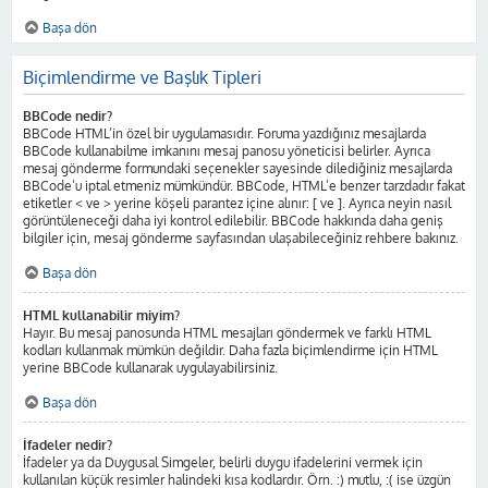
Başa dön
Biçimlendirme ve Başlık Tipleri
BBCode nedir?
BBCode HTML’in özel bir uygulamasıdır. Foruma yazdığınız mesajlarda
BBCode kullanabilme imkanını mesaj panosu yöneticisi belirler. Ayrıca
mesaj gönderme formundaki seçenekler sayesinde dilediğiniz mesajlarda
BBCode’u iptal etmeniz mümkündür. BBCode, HTML’e benzer tarzdadır fakat
etiketler < ve > yerine köşeli parantez içine alınır: [ ve ]. Ayrıca neyin nasıl
görüntüleneceği daha iyi kontrol edilebilir. BBCode hakkında daha geniş
bilgiler için, mesaj gönderme sayfasından ulaşabileceğiniz rehbere bakınız.
Başa dön
HTML kullanabilir miyim?
Hayır. Bu mesaj panosunda HTML mesajları göndermek ve farklı HTML
kodları kullanmak mümkün değildir. Daha fazla biçimlendirme için HTML
yerine BBCode kullanarak uygulayabilirsiniz.
Başa dön
İfadeler nedir?
İfadeler ya da Duygusal Simgeler, belirli duygu ifadelerini vermek için
kullanılan küçük resimler halindeki kısa kodlardır. Örn. :) mutlu, :( ise üzgün