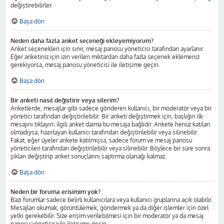
değiştirebilirler.
Başa dön
Neden daha fazla anket seçeneği ekleyemiyorum?
Anket seçenekleri için sınır, mesaj panosu yöneticisi tarafından ayarlanır.
Eğer anketiniz için izin verilen miktardan daha fazla seçenek eklemeniz
gerekiyorsa, mesaj panosu yöneticisi ile iletişime geçin.
Başa dön
Bir anketi nasıl değiştirir veya silerim?
Anketlerde, mesajlar gibi sadece gönderen kullanıcı, bir moderatör veya bir
yönetici tarafından değiştirilebilir. Bir anketi değiştirmek için, başlığın ilk
mesajını tıklayın; ilgili anket daima bu mesaja bağlıdır. Ankete henüz katılan
olmadıysa, hazırlayan kullanıcı tarafından değiştirilebilir veya silinebilir.
Fakat, eğer üyeler ankete katılmışsa, sadece forum ve mesaj panosu
yöneticileri tarafından değiştirilebilir veya silinebilir. Böylece bir süre sonra
şıkları değiştirip anket sonuçlarını saptırma olanağı kalmaz.
Başa dön
Neden bir foruma erişimim yok?
Bazı forumlar sadece belirli kullanıcılara veya kullanıcı gruplarına açık olabilir.
Mesajları okumak, görüntülemek, göndermek ya da diğer işlemler için özel
yetki gerekebilir. Size erişim verilebilmesi için bir moderatör ya da mesaj
panosu yöneticisiyle iletişime geçin.