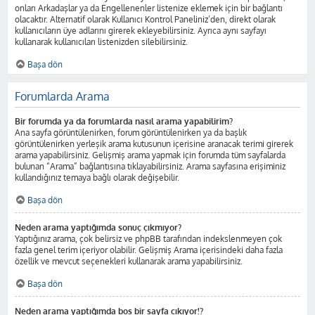
onları Arkadaşlar ya da Engellenenler listenize eklemek için bir bağlantı
olacaktır. Alternatif olarak Kullanıcı Kontrol Paneliniz’den, direkt olarak
kullanıcıların üye adlarını girerek ekleyebilirsiniz. Ayrıca aynı sayfayı
kullanarak kullanıcıları listenizden silebilirsiniz.
Başa dön
Forumlarda Arama
Bir forumda ya da forumlarda nasıl arama yapabilirim?
Ana sayfa görüntülenirken, forum görüntülenirken ya da başlık
görüntülenirken yerleşik arama kutusunun içerisine aranacak terimi girerek
arama yapabilirsiniz. Gelişmiş arama yapmak için forumda tüm sayfalarda
bulunan “Arama” bağlantısına tıklayabilirsiniz. Arama sayfasına erişiminiz
kullandığınız temaya bağlı olarak değişebilir.
Başa dön
Neden arama yaptığımda sonuç çıkmıyor?
Yaptığınız arama, çok belirsiz ve phpBB tarafından indekslenmeyen çok
fazla genel terim içeriyor olabilir. Gelişmiş Arama içerisindeki daha fazla
özellik ve mevcut seçenekleri kullanarak arama yapabilirsiniz.
Başa dön
Neden arama yaptığımda boş bir sayfa çıkıyor!?