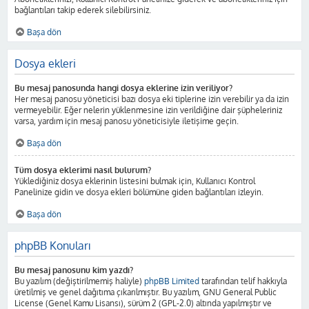
bağlantıları takip ederek silebilirsiniz.
Başa dön
Dosya ekleri
Bu mesaj panosunda hangi dosya eklerine izin veriliyor?
Her mesaj panosu yöneticisi bazı dosya eki tiplerine izin verebilir ya da izin
vermeyebilir. Eğer nelerin yüklenmesine izin verildiğine dair şüpheleriniz
varsa, yardım için mesaj panosu yöneticisiyle iletişime geçin.
Başa dön
Tüm dosya eklerimi nasıl bulurum?
Yüklediğiniz dosya eklerinin listesini bulmak için, Kullanıcı Kontrol
Panelinize gidin ve dosya ekleri bölümüne giden bağlantıları izleyin.
Başa dön
phpBB Konuları
Bu mesaj panosunu kim yazdı?
Bu yazılım (değiştirilmemiş haliyle)
phpBB Limited
tarafından telif hakkıyla
üretilmiş ve genel dağıtıma çıkarılmıştır. Bu yazılım, GNU General Public
License (Genel Kamu Lisansı), sürüm 2 (GPL-2.0) altında yapılmıştır ve