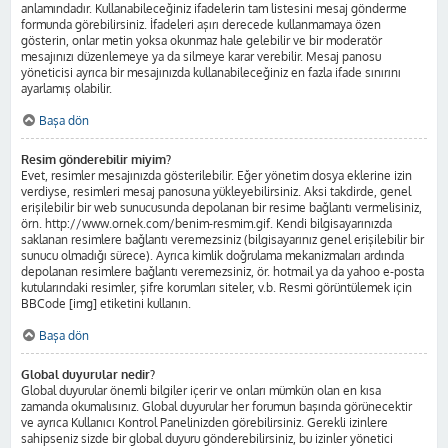
anlamındadır. Kullanabileceğiniz ifadelerin tam listesini mesaj gönderme
formunda görebilirsiniz. İfadeleri aşırı derecede kullanmamaya özen
gösterin, onlar metin yoksa okunmaz hale gelebilir ve bir moderatör
mesajınızı düzenlemeye ya da silmeye karar verebilir. Mesaj panosu
yöneticisi ayrıca bir mesajınızda kullanabileceğiniz en fazla ifade sınırını
ayarlamış olabilir.
Başa dön
Resim gönderebilir miyim?
Evet, resimler mesajınızda gösterilebilir. Eğer yönetim dosya eklerine izin
verdiyse, resimleri mesaj panosuna yükleyebilirsiniz. Aksi takdirde, genel
erişilebilir bir web sunucusunda depolanan bir resime bağlantı vermelisiniz,
örn. http://www.ornek.com/benim-resmim.gif. Kendi bilgisayarınızda
saklanan resimlere bağlantı veremezsiniz (bilgisayarınız genel erişilebilir bir
sunucu olmadığı sürece). Ayrıca kimlik doğrulama mekanizmaları ardında
depolanan resimlere bağlantı veremezsiniz, ör. hotmail ya da yahoo e-posta
kutularındaki resimler, şifre korumları siteler, v.b. Resmi görüntülemek için
BBCode [img] etiketini kullanın.
Başa dön
Global duyurular nedir?
Global duyurular önemli bilgiler içerir ve onları mümkün olan en kısa
zamanda okumalısınız. Global duyurular her forumun başında görünecektir
ve ayrıca Kullanıcı Kontrol Panelinizden görebilirsiniz. Gerekli izinlere
sahipseniz sizde bir global duyuru gönderebilirsiniz, bu izinler yönetici