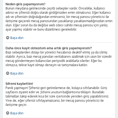
Neden giriş yapamıyorum?
Bunun meydana gelmesinde çeşitli sebepler vardır. Öncelikle, kullanıcı
adınız ve şifrenizi doğru olarak girdiğinizden emin olmalısınız. Eğer kullanıcı
adı ve şifrenizin doğruluğundan eminseniz, bir mesaj panosu yöneticisi ile
iletişime geçerek mesaj panosundan yasaklanıp yasaklanmadığınızdan emin
olun. Eğer sorun bu da değilse web sitesi sahibi mesaj panosu için yanlış
ayar yapmış olabilir ve bunu düzeltmesi gerekebilir.
Başa dön
Daha önce kayıt olmuştum ama artık giriş yapamıyorum?!
Bazı sebeplerden dolayı bir yönetici hesabınızı deaktif etmiş ya da silmiş
olabilir. Ayrıca, bazı mesaj panoları veritabanını azaltmak için uzun bir süredir
mesaj göndermeyen kullanıcıları periyodik aralıklarla silerler. Eğer bu
olmuşsa, tekrar kayıt olmayı deneyin ve tartışmalara katılın.
Başa dön
Şifremi kaybettim!
Panik yapmayın! Şifreniz geri getirelemese de, kolayca sıfırlanabilir. Giriş
sayfasını ziyaret edin ve
Şifremi unuttum
bağlantısına tıklayın. Buradaki
talimatları takip ederek kısa bir süre içerisinde yeniden giriş yapabilirsiniz.
Yine de, eğer şifenizi sıfırlayamazsanız, bir mesaj panosu yöneticisi ile
iletişime geçin.
Başa dön