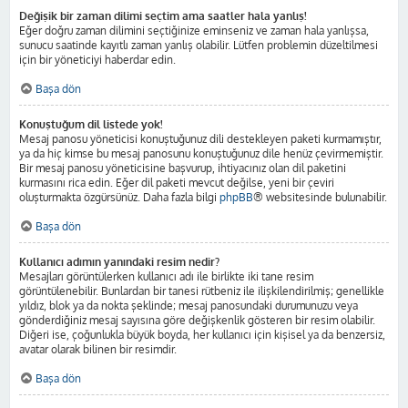
Değişik bir zaman dilimi seçtim ama saatler hala yanlış!
Eğer doğru zaman dilimini seçtiğinize eminseniz ve zaman hala yanlışsa,
sunucu saatinde kayıtlı zaman yanlış olabilir. Lütfen problemin düzeltilmesi
için bir yöneticiyi haberdar edin.
Başa dön
Konuştuğum dil listede yok!
Mesaj panosu yöneticisi konuştuğunuz dili destekleyen paketi kurmamıştır,
ya da hiç kimse bu mesaj panosunu konuştuğunuz dile henüz çevirmemiştir.
Bir mesaj panosu yöneticisine başvurup, ihtiyacınız olan dil paketini
kurmasını rica edin. Eğer dil paketi mevcut değilse, yeni bir çeviri
oluşturmakta özgürsünüz. Daha fazla bilgi
phpBB
® websitesinde bulunabilir.
Başa dön
Kullanıcı adımın yanındaki resim nedir?
Mesajları görüntülerken kullanıcı adı ile birlikte iki tane resim
görüntülenebilir. Bunlardan bir tanesi rütbeniz ile ilişkilendirilmiş; genellikle
yıldız, blok ya da nokta şeklinde; mesaj panosundaki durumunuzu veya
gönderdiğiniz mesaj sayısına göre değişkenlik gösteren bir resim olabilir.
Diğeri ise, çoğunlukla büyük boyda, her kullanıcı için kişisel ya da benzersiz,
avatar olarak bilinen bir resimdir.
Başa dön