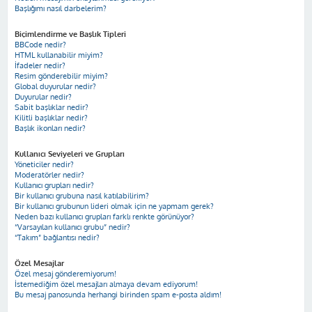
Başlığımı nasıl darbelerim?
Biçimlendirme ve Başlık Tipleri
BBCode nedir?
HTML kullanabilir miyim?
İfadeler nedir?
Resim gönderebilir miyim?
Global duyurular nedir?
Duyurular nedir?
Sabit başlıklar nedir?
Kilitli başlıklar nedir?
Başlık ikonları nedir?
Kullanıcı Seviyeleri ve Grupları
Yöneticiler nedir?
Moderatörler nedir?
Kullanıcı grupları nedir?
Bir kullanıcı grubuna nasıl katılabilirim?
Bir kullanıcı grubunun lideri olmak için ne yapmam gerek?
Neden bazı kullanıcı grupları farklı renkte görünüyor?
“Varsayılan kullanıcı grubu” nedir?
“Takım” bağlantısı nedir?
Özel Mesajlar
Özel mesaj gönderemiyorum!
İstemediğim özel mesajları almaya devam ediyorum!
Bu mesaj panosunda herhangi birinden spam e-posta aldım!