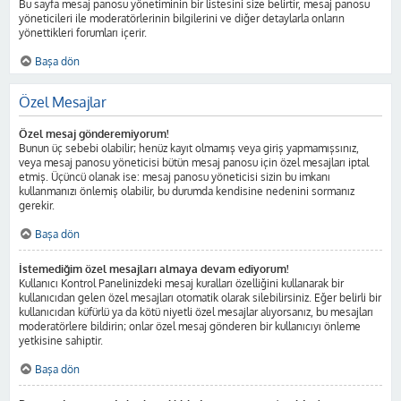
Bu sayfa mesaj panosu yönetiminin bir listesini size belirtir, mesaj panosu
yöneticileri ile moderatörlerinin bilgilerini ve diğer detaylarla onların
yönettikleri forumları içerir.
Başa dön
Özel Mesajlar
Özel mesaj gönderemiyorum!
Bunun üç sebebi olabilir; henüz kayıt olmamış veya giriş yapmamışsınız,
veya mesaj panosu yöneticisi bütün mesaj panosu için özel mesajları iptal
etmiş. Üçüncü olanak ise: mesaj panosu yöneticisi sizin bu imkanı
kullanmanızı önlemiş olabilir, bu durumda kendisine nedenini sormanız
gerekir.
Başa dön
İstemediğim özel mesajları almaya devam ediyorum!
Kullanıcı Kontrol Panelinizdeki mesaj kuralları özelliğini kullanarak bir
kullanıcıdan gelen özel mesajları otomatik olarak silebilirsiniz. Eğer belirli bir
kullanıcıdan küfürlü ya da kötü niyetli özel mesajlar alıyorsanız, bu mesajları
moderatörlere bildirin; onlar özel mesaj gönderen bir kullanıcıyı önleme
yetkisine sahiptir.
Başa dön