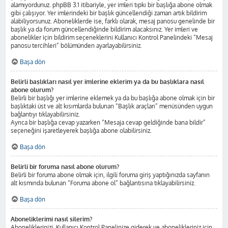
alamıyordunuz. phpBB 3.1 itibariyle, yer imleri tıpkı bir başlığa abone olmak
gibi çalışıyor. Yer imlerindeki bir başlık güncellendiği zaman artık bildirim
alabiliyorsunuz. Aboneliklerde ise, farklı olarak, mesaj panosu genelinde bir
başlık ya da forum güncellendiğinde bildirim alacaksınız. Yer imleri ve
abonelikler için bildirim seçeneklerini Kullanıcı Kontrol Panelindeki “Mesaj
panosu tercihleri” bölümünden ayarlayabilirsiniz.
Başa dön
Belirli başlıkları nasıl yer imlerine eklerim ya da bu başlıklara nasıl
abone olurum?
Belirli bir başlığı yer imlerine eklemek ya da bu başlığa abone olmak için bir
başlıktaki üst ve alt kısımlarda bulunan “Başlık araçları” menüsünden uygun
bağlantıyı tıklayabilirsiniz.
Ayrıca bir başlığa cevap yazarken “Mesaja cevap geldiğinde bana bildir”
seçeneğini işaretleyerek başlığa abone olabilirsiniz.
Başa dön
Belirli bir foruma nasıl abone olurum?
Belirli bir foruma abone olmak için, ilgili foruma giriş yaptığınızda sayfanın
alt kısmında bulunan “Foruma abone ol” bağlantısına tıklayabilirsiniz.
Başa dön
Aboneliklerimi nasıl silerim?
Aboneliklerinizi, Kullanıcı Kontrol Panelinize giderek ve abonelikleriniz için