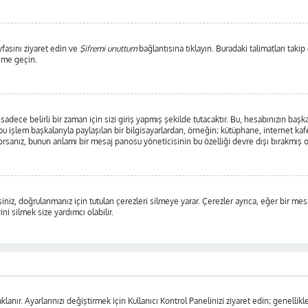
yfasını ziyaret edin ve
Şifremi unuttum
bağlantısına tıklayın. Buradaki talimatları takip
şime geçin.
ece belirli bir zaman için sizi giriş yapmış şekilde tutacaktır. Bu, hesabınızın başka 
 işlem başkalarıyla paylaşılan bir bilgisayarlardan, örneğin; kütüphane, internet kafe
anız, bunun anlamı bir mesaj panosu yöneticisinin bu özelliği devre dışı bırakmış o
iniz, doğrulanmanız için tutulan çerezleri silmeye yarar. Çerezler ayrıca, eğer bir mes
ni silmek size yardımcı olabilir.
lanır. Ayarlarınızı değiştirmek için Kullanıcı Kontrol Panelinizi ziyaret edin; genellikle