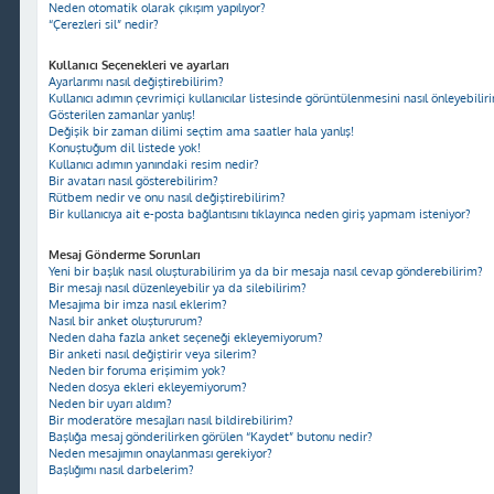
Neden otomatik olarak çıkışım yapılıyor?
“Çerezleri sil” nedir?
Kullanıcı Seçenekleri ve ayarları
Ayarlarımı nasıl değiştirebilirim?
Kullanıcı adımın çevrimiçi kullanıcılar listesinde görüntülenmesini nasıl önleyebilir
Gösterilen zamanlar yanlış!
Değişik bir zaman dilimi seçtim ama saatler hala yanlış!
Konuştuğum dil listede yok!
Kullanıcı adımın yanındaki resim nedir?
Bir avatarı nasıl gösterebilirim?
Rütbem nedir ve onu nasıl değiştirebilirim?
Bir kullanıcıya ait e-posta bağlantısını tıklayınca neden giriş yapmam isteniyor?
Mesaj Gönderme Sorunları
Yeni bir başlık nasıl oluşturabilirim ya da bir mesaja nasıl cevap gönderebilirim?
Bir mesajı nasıl düzenleyebilir ya da silebilirim?
Mesajıma bir imza nasıl eklerim?
Nasıl bir anket oluştururum?
Neden daha fazla anket seçeneği ekleyemiyorum?
Bir anketi nasıl değiştirir veya silerim?
Neden bir foruma erişimim yok?
Neden dosya ekleri ekleyemiyorum?
Neden bir uyarı aldım?
Bir moderatöre mesajları nasıl bildirebilirim?
Başlığa mesaj gönderilirken görülen “Kaydet” butonu nedir?
Neden mesajımın onaylanması gerekiyor?
Başlığımı nasıl darbelerim?