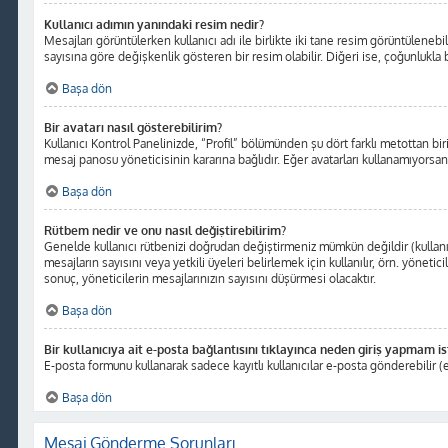
Kullanıcı adımın yanındaki resim nedir?
Mesajları görüntülerken kullanıcı adı ile birlikte iki tane resim görüntüleneb
sayısına göre değişkenlik gösteren bir resim olabilir. Diğeri ise, çoğunlukla b
Başa dön
Bir avatarı nasıl gösterebilirim?
Kullanıcı Kontrol Panelinizde, “Profil” bölümünden şu dört farklı metottan bir
mesaj panosu yöneticisinin kararına bağlıdır. Eğer avatarları kullanamıyorsanı
Başa dön
Rütbem nedir ve onu nasıl değiştirebilirim?
Genelde kullanıcı rütbenizi doğrudan değiştirmeniz mümkün değildir (kullanıc
mesajların sayısını veya yetkili üyeleri belirlemek için kullanılır, örn. yöne
sonuç, yöneticilerin mesajlarınızın sayısını düşürmesi olacaktır.
Başa dön
Bir kullanıcıya ait e-posta bağlantısını tıklayınca neden giriş yapmam i
E-posta formunu kullanarak sadece kayıtlı kullanıcılar e-posta gönderebilir (e
Başa dön
Mesaj Gönderme Sorunları