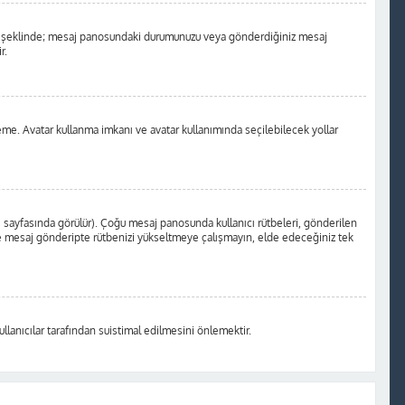
a nokta şeklinde; mesaj panosundaki durumunuzu veya gönderdiğiniz mesaj
r.
kleme. Avatar kullanma imkanı ve avatar kullanımında seçilebilecek yollar
i sayfasında görülür). Çoğu mesaj panosunda kullanıcı rütbeleri, gönderilen
 yere mesaj gönderipte rütbenizi yükseltmeye çalışmayın, elde edeceğiniz tek
llanıcılar tarafından suistimal edilmesini önlemektir.