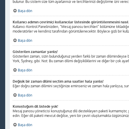
bulunur. Bu sistem size tüm ayarlarınızı ve tercihlerinizi değiştirme izni verece
Başa dön
Kullanıcı adımın çevrimiçi kullanıcılar listesinde görüntülenmesini nasıl
Kullanıcı Kontrol Panelinizden, “Mesaj panosu tercihleri” bölümüne tıkladığı
moderatörler ve kendiniz tarafından görüntülenecektir. Böylece gizli bir kulla
Başa dön
Gösterilen zamanlar yanlış!
Gösterilen zaman, sizin bulunduğunuz yerden farklı bir zaman dilimindeyse bu 
York, Sydney, gibi. Not: Bu zaman dilimi değişikliklerini ve diğer bir çok ayarl
Başa dön
Değişik bir zaman dilimi seçtim ama saatler hala yanlış!
Eğer doğru zaman dilimini seçtiğinize eminseniz ve zaman hala yanlışsa, sunuc
Başa dön
Konuştuğum dil listede yok!
Mesaj panosu yöneticisi konuştuğunuz dili destekleyen paketi kurmamıştır, y
edin. Eğer dil paketi mevcut değilse, yeni bir çeviri oluşturmakta özgürsünüz
Başa dön