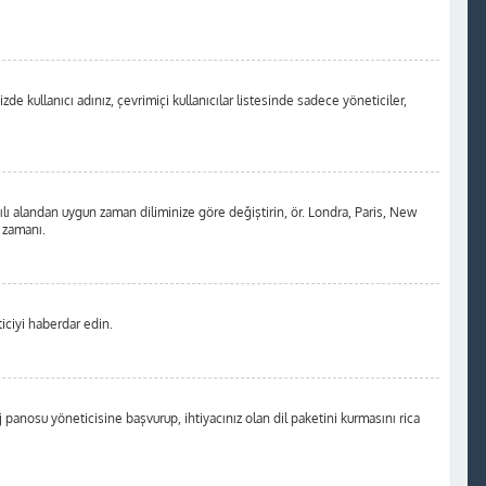
de kullanıcı adınız, çevrimiçi kullanıcılar listesinde sadece yöneticiler,
ılı alandan uygun zaman diliminize göre değiştirin, ör. Londra, Paris, New
m zamanı.
iciyi haberdar edin.
anosu yöneticisine başvurup, ihtiyacınız olan dil paketini kurmasını rica