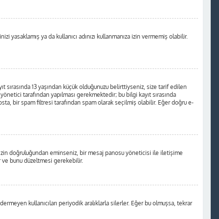
izi yasaklamış ya da kullanıcı adınızı kullanmanıza izin vermemiş olabilir.
t sırasında 13 yaşından küçük olduğunuzu belirttiyseniz, size tarif edilen
önetici tarafından yapılması gerekmektedir; bu bilgi kayıt sırasında
osta, bir spam filtresi tarafından spam olarak seçilmiş olabilir. Eğer doğru e-
nizin doğruluğundan eminseniz, bir mesaj panosu yöneticisi ile iletişime
 ve bunu düzeltmesi gerekebilir.
ermeyen kullanıcıları periyodik aralıklarla silerler. Eğer bu olmuşsa, tekrar