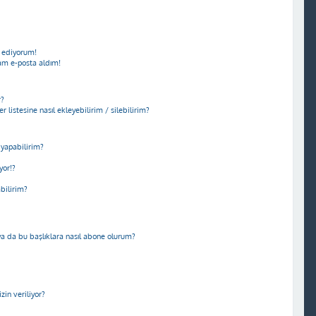
 ediyorum!
am e-posta aldım!
r?
r listesine nasıl ekleyebilirim / silebilirim?
yapabilirim?
yor!?
abilirim?
m ya da bu başlıklara nasıl abone olurum?
in veriliyor?