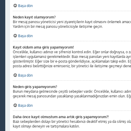
Başa dön
Neden kayıt olamıyorum?
Bir mesaj panosu yöneticisi yeni ziyaretçilerin kayıt olmasını önlemek amacıyl
Yardım için bir mesaj panosu yöneticisiyle iletişime geçin.
Başa dön
Kayıt oldum ama giriş yapamıyorum!
Öncelikle, kullanıcı adınızı ve şifrenizi kontrol edin. Eğer onlar doğruysa, o
işlemleri uygulamanız gerekmektedir. Bazı mesaj panoları yeni kayıtlarda ayr
gösterilmiştir. Eğer size bir e-posta gönderildiyse, açıklamaları takip edin. Eğ
posta adresi belirttiğinize eminseniz, bir yönetici ile iletişime geçmeyi dene
Başa dön
Neden giriş yapamıyorum?
Bunun meydana gelmesinde çeşitli sebepler vardır. Öncelikle, kullanıcı adınız
geçerek mesaj panosundan yasaklanıp yasaklanmadığınızdan emin olun. Eğer s
Başa dön
Daha önce kayıt olmuştum ama artık giriş yapamıyorum?!
Bazı sebeplerden dolayı bir yönetici hesabınızı deaktif etmiş ya da silmiş olab
kayıt olmayı deneyin ve tartışmalara katılın.