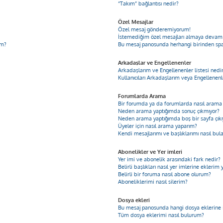
“Takım” bağlantısı nedir?
Özel Mesajlar
Özel mesaj gönderemiyorum!
İstemediğim özel mesajları almaya devam
im?
Bu mesaj panosunda herhangi birinden sp
Arkadaşlar ve Engellenenler
Arkadaşlarım ve Engellenenler listesi nedi
Kullanıcıları Arkadaşlarım veya Engellenenle
Forumlarda Arama
Bir forumda ya da forumlarda nasıl arama 
Neden arama yaptığımda sonuç çıkmıyor?
Neden arama yaptığımda boş bir sayfa çıkı
Üyeler için nasıl arama yaparım?
Kendi mesajlarımı ve başlıklarımı nasıl bul
Abonelikler ve Yer imleri
Yer imi ve abonelik arasındaki fark nedir?
Belirli başlıkları nasıl yer imlerine ekleri
Belirli bir foruma nasıl abone olurum?
Aboneliklerimi nasıl silerim?
Dosya ekleri
Bu mesaj panosunda hangi dosya eklerine iz
Tüm dosya eklerimi nasıl bulurum?