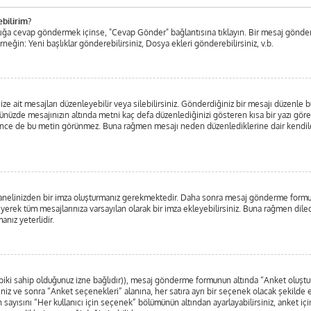
ebilirim?
aşlığa cevap göndermek içinse, "Cevap Gönder" bağlantısına tıklayın. Bir mesaj gönde
Örneğin: Yeni başlıklar gönderebilirsiniz, Dosya ekleri gönderebilirsiniz, v.b.
ait mesajları düzenleyebilir veya silebilirsiniz. Gönderdiğiniz bir mesajı düzenle bu
ünüzde mesajınızın altında metni kaç defa düzenlediğinizi gösteren kısa bir yazı gö
ce de bu metin görünmez. Buna rağmen mesajı neden düzenlediklerine dair kendilerine
l Panelinizden bir imza oluşturmanız gerekmektedir. Daha sonra mesaj gönderme form
eyerek tüm mesajlarınıza varsayılan olarak bir imza ekleyebilirsiniz. Buna rağmen dil
nız yeterlidir.
 tabiki sahip olduğunuz izne bağlıdır)), mesaj gönderme formunun altında “Anket oluş
iniz ve sonra “Anket seçenekleri” alanına, her satıra ayrı bir seçenek olacak şekilde 
 sayısını “Her kullanıcı için seçenek” bölümünün altından ayarlayabilirsiniz, anket için