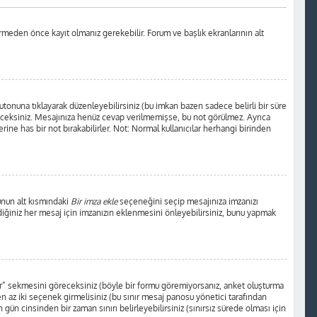
rmeden önce kayıt olmanız gerekebilir. Forum ve başlık ekranlarının alt
tonuna tıklayarak düzenleyebilirsiniz (bu imkan bazen sadece belirli bir süre
receksiniz. Mesajınıza henüz cevap verilmemişse, bu not görülmez. Ayrıca
 has bir not bırakabilirler. Not: Normal kullanıcılar herhangi birinden
unun alt kısmındaki
Bir imza ekle
seçeneğini seçip mesajınıza imzanızı
ediğiniz her mesaj için imzanızın eklenmesini önleyebilirsiniz, bunu yapmak
tur” sekmesini göreceksiniz (böyle bir formu göremiyorsanız, anket oluşturma
en az iki seçenek girmelisiniz (bu sınır mesaj panosu yönetici tarafından
 gün cinsinden bir zaman sınırı belirleyebilirsiniz (sınırsız sürede olması için