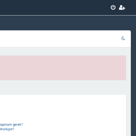
e yapmam gerek?
görünüyor?