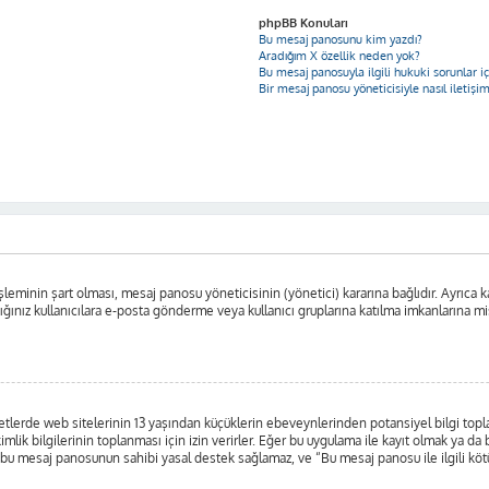
phpBB Konuları
Bu mesaj panosunu kim yazdı?
Aradığım X özellik neden yok?
Bu mesaj panosuyla ilgili hukuki sorunlar 
Bir mesaj panosu yöneticisiyle nasıl iletişi
leminin şart olması, mesaj panosu yöneticisinin (yönetici) kararına bağlıdır. Ayrıca ka
nız kullanıcılara e-posta gönderme veya kullanıcı gruplarına katılma imkanlarına misafi
lerde web sitelerinin 13 yaşından küçüklerin ebeveynlerinden potansiyel bilgi toplayab
kimlik bilgilerinin toplanması için izin verirler. Eğer bu uygulama ile kayıt olmak ya d
 bu mesaj panosunun sahibi yasal destek sağlamaz, ve “Bu mesaj panosu ile ilgili kötü