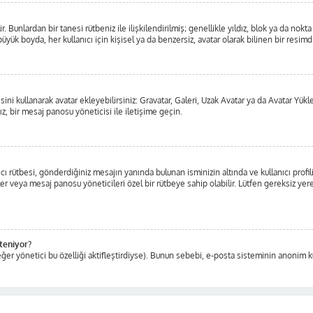
ilir. Bunlardan bir tanesi rütbeniz ile ilişkilendirilmiş; genellikle yıldız, blok ya d
üyük boyda, her kullanıcı için kişisel ya da benzersiz, avatar olarak bilinen bir resimdi
isini kullanarak avatar ekleyebilirsiniz: Gravatar, Galeri, Uzak Avatar ya da Avatar Yü
z, bir mesaj panosu yöneticisi ile iletişime geçin.
ı rütbesi, gönderdiğiniz mesajın yanında bulunan isminizin altında ve kullanıcı profil
ticiler veya mesaj panosu yöneticileri özel bir rütbeye sahip olabilir. Lütfen gereksiz
steniyor?
ğer yönetici bu özelliği aktifleştirdiyse). Bunun sebebi, e-posta sisteminin anonim ku