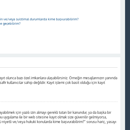
için ve/veya suistimal durumlarda kime başvurabilirim?
me geçebilirim?
yıt olunca bazı özel imkanlara ulaşabilirsiniz. Örneğin mesajlarınızın yanında
r kullanıcılar sahip değildir. Kayıt işlemi çok basit olduğu için kayıt
ilmek için yazılı izin almayı gerekli tutan bir kanundur, ya da başka bir
a bu uygulama ile bir web sitesine kayıt olmak size güvenilir gelmiyorsa,
 niyetli ve/veya hukuki konularda kime başvurabilirim?” sorusu hariç, yasayı