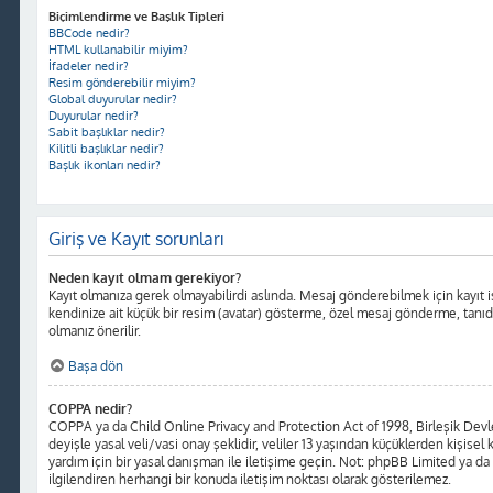
Biçimlendirme ve Başlık Tipleri
BBCode nedir?
HTML kullanabilir miyim?
İfadeler nedir?
Resim gönderebilir miyim?
Global duyurular nedir?
Duyurular nedir?
Sabit başlıklar nedir?
Kilitli başlıklar nedir?
Başlık ikonları nedir?
Giriş ve Kayıt sorunları
Neden kayıt olmam gerekiyor?
Kayıt olmanıza gerek olmayabilirdi aslında. Mesaj gönderebilmek için kayıt iş
kendinize ait küçük bir resim (avatar) gösterme, özel mesaj gönderme, tanıdığı
olmanız önerilir.
Başa dön
COPPA nedir?
COPPA ya da Child Online Privacy and Protection Act of 1998, Birleşik Devlet
deyişle yasal veli/vasi onay şeklidir, veliler 13 yaşından küçüklerden kişisel 
yardım için bir yasal danışman ile iletişime geçin. Not: phpBB Limited ya da
ilgilendiren herhangi bir konuda iletişim noktası olarak gösterilemez.