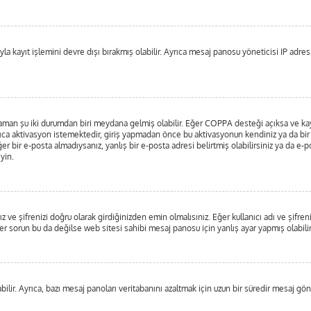
a kayıt işlemini devre dışı bırakmış olabilir. Ayrıca mesaj panosu yöneticisi IP adresin
 zaman şu iki durumdan biri meydana gelmiş olabilir. Eğer COPPA desteği açıksa ve kayı
ıca aktivasyon istemektedir, giriş yapmadan önce bu aktivasyonun kendiniz ya da bir y
er bir e-posta almadıysanız, yanlış bir e-posta adresi belirtmiş olabilirsiniz ya da e-p
yin.
 ve şifrenizi doğru olarak girdiğinizden emin olmalısınız. Eğer kullanıcı adı ve şifre
orun bu da değilse web sitesi sahibi mesaj panosu için yanlış ayar yapmış olabilir
ilir. Ayrıca, bazı mesaj panoları veritabanını azaltmak için uzun bir süredir mesaj gönd