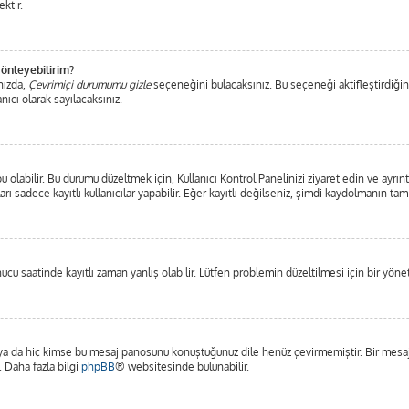
ktir.
 önleyebilirim?
nızda,
Çevrimiçi durumumu gizle
seçeneğini bulacaksınız. Bu seçeneği aktifleştirdiğiniz
nıcı olarak sayılacaksınız.
olabilir. Bu durumu düzeltmek için, Kullanıcı Kontrol Panelinizi ziyaret edin ve ayrınt
arı sadece kayıtlı kullanıcılar yapabilir. Eğer kayıtlı değilseniz, şimdi kaydolmanın ta
u saatinde kayıtlı zaman yanlış olabilir. Lütfen problemin düzeltilmesi için bir yönet
a da hiç kimse bu mesaj panosunu konuştuğunuz dile henüz çevirmemiştir. Bir mesaj p
. Daha fazla bilgi
phpBB
® websitesinde bulunabilir.