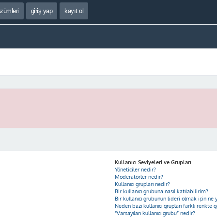
özümleri
giriş yap
kayıt ol
Kullanıcı Seviyeleri ve Grupları
Yöneticiler nedir?
Moderatörler nedir?
Kullanıcı grupları nedir?
Bir kullanıcı grubuna nasıl katılabilirim?
Bir kullanıcı grubunun lideri olmak için n
Neden bazı kullanıcı grupları farklı renkte 
“Varsayılan kullanıcı grubu” nedir?