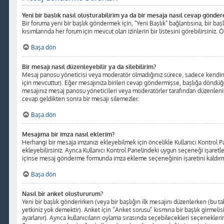
Yeni bir başlık nasıl oluşturabilirim ya da bir mesaja nasıl cevap gönder
Bir foruma yeni bir başlık göndermek için, "Yeni Başlık" bağlantısına, bir b
kısımlarında her forum için mevcut olan izinlerin bir listesini görebilirsiniz. 
Başa dön
Bir mesajı nasıl düzenleyebilir ya da silebilirim?
Mesaj panosu yöneticisi veya moderatör olmadığınız sürece, sadece kendinize 
için mevcuttur). Eğer mesajınıza birileri cevap göndermişse, başlığa döndüğ
mesajınız mesaj panosu yöneticileri veya moderatörler tarafından düzenlenin
cevap geldikten sonra bir mesajı silemezler.
Başa dön
Mesajıma bir imza nasıl eklerim?
Herhangi bir mesaja imzanızı ekleyebilmek için öncelikle Kullanıcı Kontro
ekleyebilirsiniz. Ayrıca Kullanıcı Kontrol Panelindeki uygun seçeneği işaretl
içinse mesaj gönderme formunda imza ekleme seçeneğinin işaretini kaldırma
Başa dön
Nasıl bir anket oluştururum?
Yeni bir başlık gönderirken (veya bir başlığın ilk mesajını düzenlerken (bu
yetkiniz yok demektir). Anket için “Anket sorusu” kısmına bir başlık girmelis
ayarlanır). Ayrıca kullanıcıların oylama sırasında seçebilecekleri seçeneklerin