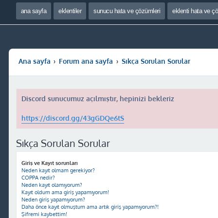
ana sayfa
eklentiler
sunucu hata ve çözümleri
eklenti hata ve ç
Ana sayfa
Forum ana sayfa
Sıkça Sorulan Sorular
Discord sunucumuz açılmıştır, hepinizi bekleriz
https://discord.gg/43gGDQe6tS
Sıkça Sorulan Sorular
Giriş ve Kayıt sorunları
Neden kayıt olmam gerekiyor?
COPPA nedir?
Neden kayıt olamıyorum?
Kayıt oldum ama giriş yapamıyorum!
Neden giriş yapamıyorum?
Daha önce kayıt olmuştum ama artık giriş yapamıyorum?!
Şifremi kaybettim!