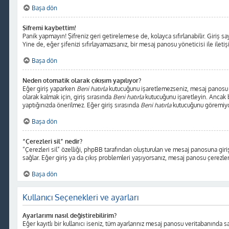
Başa dön
Şifremi kaybettim!
Panik yapmayın! Şifreniz geri getirelemese de, kolayca sıfırlanabilir. Giriş sa
Yine de, eğer şifenizi sıfırlayamazsanız, bir mesaj panosu yöneticisi ile ileti
Başa dön
Neden otomatik olarak çıkışım yapılıyor?
Eğer giriş yaparken
Beni hatırla
kutucuğunu işaretlemezseniz, mesaj panosu sad
olarak kalmak için, giriş sırasında
Beni hatırla
kutucuğunu işaretleyin. Ancak bu
yaptığınızda önerilmez. Eğer giriş sırasında
Beni hatırla
kutucuğunu göremiyors
Başa dön
“Çerezleri sil” nedir?
“Çerezleri sil” özelliği, phpBB tarafından oluşturulan ve mesaj panosuna giriş
sağlar. Eğer giriş ya da çıkış problemleri yaşıyorsanız, mesaj panosu çerezleri
Başa dön
Kullanıcı Seçenekleri ve ayarları
Ayarlarımı nasıl değiştirebilirim?
Eğer kayıtlı bir kullanıcı iseniz, tüm ayarlarınız mesaj panosu veritabanında sak