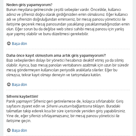
Neden giriş yapamıyorum?
Bunun meydana gelmesinde çeşitli sebepler vardır. Öncelikle, kullanıcı
adınız ve şifrenizi doğru olarak girdiğinizden emin olmalısınız. Eğer kullanıcı
adı ve şifrenizin doğruluğundan eminseniz, bir mesaj panosu yöneticisi ile
iletişime geçerek mesaj panosundan yasaklanıp yasaklanmadığınızdan emin
olun. Eğer sorun bu da değilse web sitesi sahibi mesaj panosu için yanlış
ayar yapmış olabilir ve bunu düzeltmesi gerekebilir.
Başa dön
Daha önce kayıt olmuştum ama artık giriş yapamıyorum?!
Bazı sebeplerden dolayı bir yönetici hesabınızı deaktif etmiş ya da silmiş
olabilir. Ayrıca, bazı mesaj panoları veritabanını azaltmak için uzun bir süredir
mesaj göndermeyen kullanıcıları periyodik aralıklarla silerler. Eğer bu
olmuşsa, tekrar kayıt olmayı deneyin ve tartışmalara katılın.
Başa dön
Şifremi kaybettim!
Panik yapmayın! Şifreniz geri getirelemese de, kolayca sıfırlanabilir. Giriş
sayfasını ziyaret edin ve
Şifremi unuttum
bağlantısına tıklayın. Buradaki
talimatları takip ederek kısa bir süre içerisinde yeniden giriş yapabilirsiniz.
Yine de, eğer şifenizi sıfırlayamazsanız, bir mesaj panosu yöneticisi ile
iletişime geçin.
Başa dön