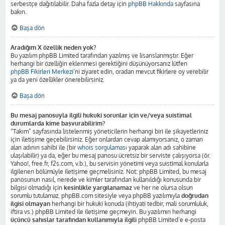
serbestçe dağıtılabilir. Daha fazla detay için
phpBB Hakkında
sayfasına
bakın.
Başa dön
Aradığım X özellik neden yok?
Bu yazılım phpBB Limited tarafından yazılmış ve lisanslanmıştır. Eğer
herhangi bir özelliğin eklenmesi gerektiğini düşünüyorsanız lütfen
phpBB Fikirleri Merkezi
’ni ziyaret edin, oradan mevcut fikirlere oy verebilir
ya da yeni özellikler önerebilirsiniz.
Başa dön
Bu mesaj panosuyla ilgili hukuki sorunlar için ve/veya suistimal
durumlarda kime başvurabilirim?
“Takım” sayfasında listelenmiş yöneticilerin herhangi biri ile şikayetleriniz
için iletişime geçebilirsiniz. Eğer onlardan cevap alamıyorsanız, o zaman
alan adının sahibi ile (bir
whois sorgulaması
yaparak alan adı sahibine
ulaşılabilir) ya da, eğer bu mesaj panosu ücretsiz bir serviste çalışıyorsa (ör.
Yahoo!, free.fr, f2s.com, v.b.), bu servisin yönetimi veya suistimal konularla
ilgilenen bölümüyle iletişime geçmelisiniz. Not: phpBB Limited, bu mesaj
panosunun nasıl, nerede ve kimler tarafından kullanıldığı konusunda bir
bilgisi olmadığı için
kesinlikle yargılanamaz
ve her ne olursa olsun
sorumlu tutulamaz. phpBB.com sitesiyle veya phpBB yazılımıyla
doğrudan
ilgisi olmayan
herhangi bir hukuki konuda (ihtiyati tedbir, mali sorumluluk,
iftira vs.) phpBB Limited ile iletişime geçmeyin. Bu yazılımın herhangi
üçüncü şahıslar tarafından kullanımıyla ilgili
phpBB Limited’e e-posta