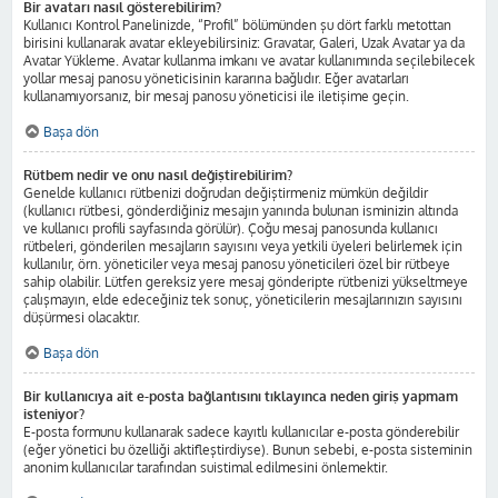
Bir avatarı nasıl gösterebilirim?
Kullanıcı Kontrol Panelinizde, “Profil” bölümünden şu dört farklı metottan
birisini kullanarak avatar ekleyebilirsiniz: Gravatar, Galeri, Uzak Avatar ya da
Avatar Yükleme. Avatar kullanma imkanı ve avatar kullanımında seçilebilecek
yollar mesaj panosu yöneticisinin kararına bağlıdır. Eğer avatarları
kullanamıyorsanız, bir mesaj panosu yöneticisi ile iletişime geçin.
Başa dön
Rütbem nedir ve onu nasıl değiştirebilirim?
Genelde kullanıcı rütbenizi doğrudan değiştirmeniz mümkün değildir
(kullanıcı rütbesi, gönderdiğiniz mesajın yanında bulunan isminizin altında
ve kullanıcı profili sayfasında görülür). Çoğu mesaj panosunda kullanıcı
rütbeleri, gönderilen mesajların sayısını veya yetkili üyeleri belirlemek için
kullanılır, örn. yöneticiler veya mesaj panosu yöneticileri özel bir rütbeye
sahip olabilir. Lütfen gereksiz yere mesaj gönderipte rütbenizi yükseltmeye
çalışmayın, elde edeceğiniz tek sonuç, yöneticilerin mesajlarınızın sayısını
düşürmesi olacaktır.
Başa dön
Bir kullanıcıya ait e-posta bağlantısını tıklayınca neden giriş yapmam
isteniyor?
E-posta formunu kullanarak sadece kayıtlı kullanıcılar e-posta gönderebilir
(eğer yönetici bu özelliği aktifleştirdiyse). Bunun sebebi, e-posta sisteminin
anonim kullanıcılar tarafından suistimal edilmesini önlemektir.