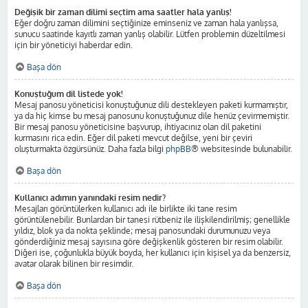
Değişik bir zaman dilimi seçtim ama saatler hala yanlış!
Eğer doğru zaman dilimini seçtiğinize eminseniz ve zaman hala yanlışsa,
sunucu saatinde kayıtlı zaman yanlış olabilir. Lütfen problemin düzeltilmesi
için bir yöneticiyi haberdar edin.
Başa dön
Konuştuğum dil listede yok!
Mesaj panosu yöneticisi konuştuğunuz dili destekleyen paketi kurmamıştır,
ya da hiç kimse bu mesaj panosunu konuştuğunuz dile henüz çevirmemiştir.
Bir mesaj panosu yöneticisine başvurup, ihtiyacınız olan dil paketini
kurmasını rica edin. Eğer dil paketi mevcut değilse, yeni bir çeviri
oluşturmakta özgürsünüz. Daha fazla bilgi
phpBB
® websitesinde bulunabilir.
Başa dön
Kullanıcı adımın yanındaki resim nedir?
Mesajları görüntülerken kullanıcı adı ile birlikte iki tane resim
görüntülenebilir. Bunlardan bir tanesi rütbeniz ile ilişkilendirilmiş; genellikle
yıldız, blok ya da nokta şeklinde; mesaj panosundaki durumunuzu veya
gönderdiğiniz mesaj sayısına göre değişkenlik gösteren bir resim olabilir.
Diğeri ise, çoğunlukla büyük boyda, her kullanıcı için kişisel ya da benzersiz,
avatar olarak bilinen bir resimdir.
Başa dön