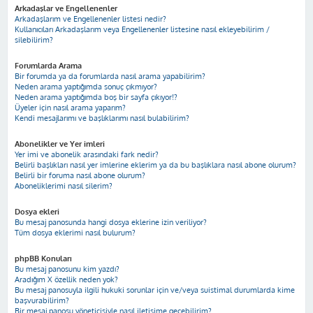
Arkadaşlar ve Engellenenler
Arkadaşlarım ve Engellenenler listesi nedir?
Kullanıcıları Arkadaşlarım veya Engellenenler listesine nasıl ekleyebilirim /
silebilirim?
Forumlarda Arama
Bir forumda ya da forumlarda nasıl arama yapabilirim?
Neden arama yaptığımda sonuç çıkmıyor?
Neden arama yaptığımda boş bir sayfa çıkıyor!?
Üyeler için nasıl arama yaparım?
Kendi mesajlarımı ve başlıklarımı nasıl bulabilirim?
Abonelikler ve Yer imleri
Yer imi ve abonelik arasındaki fark nedir?
Belirli başlıkları nasıl yer imlerine eklerim ya da bu başlıklara nasıl abone olurum?
Belirli bir foruma nasıl abone olurum?
Aboneliklerimi nasıl silerim?
Dosya ekleri
Bu mesaj panosunda hangi dosya eklerine izin veriliyor?
Tüm dosya eklerimi nasıl bulurum?
phpBB Konuları
Bu mesaj panosunu kim yazdı?
Aradığım X özellik neden yok?
Bu mesaj panosuyla ilgili hukuki sorunlar için ve/veya suistimal durumlarda kime
başvurabilirim?
Bir mesaj panosu yöneticisiyle nasıl iletişime geçebilirim?