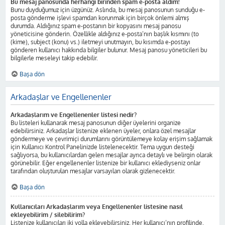
Bu mesaj panosunda herhangi birinden spam e-posta aldım!
Bunu duyduğumuz için üzgünüz. Aslında, bu mesaj panosunun sunduğu e-
posta gönderme işlevi spamdan korunmak için birçok önlemi almış
durumda. Aldığınız spam e-postanın bir kopyasını mesaj panosu
yöneticisine gönderin. Özellikle aldığınız e-posta’nın başlık kısmını (to
(kime), subject (konu) vs.) iletmeyi unutmayın, bu kısımda e-postayı
gönderen kullanıcı hakkında bilgiler bulunur. Mesaj panosu yöneticileri bu
bilgilerle meseleyi takip edebilir.
Başa dön
Arkadaşlar ve Engellenenler
Arkadaşlarım ve Engellenenler listesi nedir?
Bu listeleri kullanarak mesaj panosunun diğer üyelerini organize
edebilirsiniz. Arkadaşlar listenize eklenen üyeler, onlara özel mesajlar
göndermeye ve çevrimiçi durumlarını görüntülemeye kolay erişim sağlamak
için Kullanıcı Kontrol Panelinizde listelenecektir. Tema uygun desteği
sağlıyorsa, bu kullanıcılardan gelen mesajlar ayrıca detaylı ve belirgin olarak
görünebilir. Eğer engellenenler listenize bir kullanıcı eklediyseniz onlar
tarafından oluşturulan mesajlar varsayılan olarak gizlenecektir.
Başa dön
Kullanıcıları Arkadaşlarım veya Engellenenler listesine nasıl
ekleyebilirim / silebilirim?
Listenize kullanıcıları iki yolla ekleyebilirsiniz. Her kullanıcı’nın profilinde,