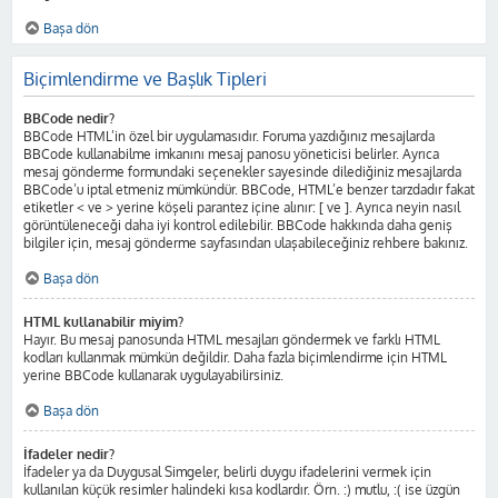
Başa dön
Biçimlendirme ve Başlık Tipleri
BBCode nedir?
BBCode HTML’in özel bir uygulamasıdır. Foruma yazdığınız mesajlarda
BBCode kullanabilme imkanını mesaj panosu yöneticisi belirler. Ayrıca
mesaj gönderme formundaki seçenekler sayesinde dilediğiniz mesajlarda
BBCode’u iptal etmeniz mümkündür. BBCode, HTML’e benzer tarzdadır fakat
etiketler < ve > yerine köşeli parantez içine alınır: [ ve ]. Ayrıca neyin nasıl
görüntüleneceği daha iyi kontrol edilebilir. BBCode hakkında daha geniş
bilgiler için, mesaj gönderme sayfasından ulaşabileceğiniz rehbere bakınız.
Başa dön
HTML kullanabilir miyim?
Hayır. Bu mesaj panosunda HTML mesajları göndermek ve farklı HTML
kodları kullanmak mümkün değildir. Daha fazla biçimlendirme için HTML
yerine BBCode kullanarak uygulayabilirsiniz.
Başa dön
İfadeler nedir?
İfadeler ya da Duygusal Simgeler, belirli duygu ifadelerini vermek için
kullanılan küçük resimler halindeki kısa kodlardır. Örn. :) mutlu, :( ise üzgün