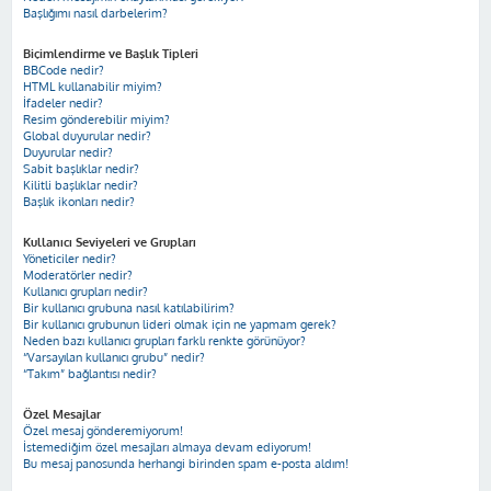
Başlığımı nasıl darbelerim?
Biçimlendirme ve Başlık Tipleri
BBCode nedir?
HTML kullanabilir miyim?
İfadeler nedir?
Resim gönderebilir miyim?
Global duyurular nedir?
Duyurular nedir?
Sabit başlıklar nedir?
Kilitli başlıklar nedir?
Başlık ikonları nedir?
Kullanıcı Seviyeleri ve Grupları
Yöneticiler nedir?
Moderatörler nedir?
Kullanıcı grupları nedir?
Bir kullanıcı grubuna nasıl katılabilirim?
Bir kullanıcı grubunun lideri olmak için ne yapmam gerek?
Neden bazı kullanıcı grupları farklı renkte görünüyor?
“Varsayılan kullanıcı grubu” nedir?
“Takım” bağlantısı nedir?
Özel Mesajlar
Özel mesaj gönderemiyorum!
İstemediğim özel mesajları almaya devam ediyorum!
Bu mesaj panosunda herhangi birinden spam e-posta aldım!