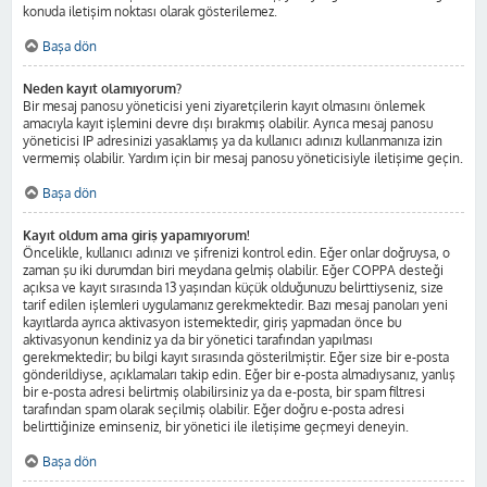
konuda iletişim noktası olarak gösterilemez.
Başa dön
Neden kayıt olamıyorum?
Bir mesaj panosu yöneticisi yeni ziyaretçilerin kayıt olmasını önlemek
amacıyla kayıt işlemini devre dışı bırakmış olabilir. Ayrıca mesaj panosu
yöneticisi IP adresinizi yasaklamış ya da kullanıcı adınızı kullanmanıza izin
vermemiş olabilir. Yardım için bir mesaj panosu yöneticisiyle iletişime geçin.
Başa dön
Kayıt oldum ama giriş yapamıyorum!
Öncelikle, kullanıcı adınızı ve şifrenizi kontrol edin. Eğer onlar doğruysa, o
zaman şu iki durumdan biri meydana gelmiş olabilir. Eğer COPPA desteği
açıksa ve kayıt sırasında 13 yaşından küçük olduğunuzu belirttiyseniz, size
tarif edilen işlemleri uygulamanız gerekmektedir. Bazı mesaj panoları yeni
kayıtlarda ayrıca aktivasyon istemektedir, giriş yapmadan önce bu
aktivasyonun kendiniz ya da bir yönetici tarafından yapılması
gerekmektedir; bu bilgi kayıt sırasında gösterilmiştir. Eğer size bir e-posta
gönderildiyse, açıklamaları takip edin. Eğer bir e-posta almadıysanız, yanlış
bir e-posta adresi belirtmiş olabilirsiniz ya da e-posta, bir spam filtresi
tarafından spam olarak seçilmiş olabilir. Eğer doğru e-posta adresi
belirttiğinize eminseniz, bir yönetici ile iletişime geçmeyi deneyin.
Başa dön