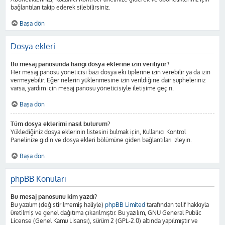
bağlantıları takip ederek silebilirsiniz.
Başa dön
Dosya ekleri
Bu mesaj panosunda hangi dosya eklerine izin veriliyor?
Her mesaj panosu yöneticisi bazı dosya eki tiplerine izin verebilir ya da izin
vermeyebilir. Eğer nelerin yüklenmesine izin verildiğine dair şüpheleriniz
varsa, yardım için mesaj panosu yöneticisiyle iletişime geçin.
Başa dön
Tüm dosya eklerimi nasıl bulurum?
Yüklediğiniz dosya eklerinin listesini bulmak için, Kullanıcı Kontrol
Panelinize gidin ve dosya ekleri bölümüne giden bağlantıları izleyin.
Başa dön
phpBB Konuları
Bu mesaj panosunu kim yazdı?
Bu yazılım (değiştirilmemiş haliyle)
phpBB Limited
tarafından telif hakkıyla
üretilmiş ve genel dağıtıma çıkarılmıştır. Bu yazılım, GNU General Public
License (Genel Kamu Lisansı), sürüm 2 (GPL-2.0) altında yapılmıştır ve