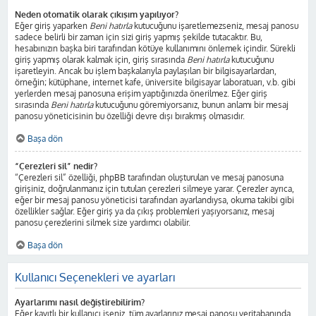
Neden otomatik olarak çıkışım yapılıyor?
Eğer giriş yaparken
Beni hatırla
kutucuğunu işaretlemezseniz, mesaj panosu
sadece belirli bir zaman için sizi giriş yapmış şekilde tutacaktır. Bu,
hesabınızın başka biri tarafından kötüye kullanımını önlemek içindir. Sürekli
giriş yapmış olarak kalmak için, giriş sırasında
Beni hatırla
kutucuğunu
işaretleyin. Ancak bu işlem başkalarıyla paylaşılan bir bilgisayarlardan,
örneğin; kütüphane, internet kafe, üniversite bilgisayar laboratuarı, v.b. gibi
yerlerden mesaj panosuna erişim yaptığınızda önerilmez. Eğer giriş
sırasında
Beni hatırla
kutucuğunu göremiyorsanız, bunun anlamı bir mesaj
panosu yöneticisinin bu özelliği devre dışı bırakmış olmasıdır.
Başa dön
“Çerezleri sil” nedir?
“Çerezleri sil” özelliği, phpBB tarafından oluşturulan ve mesaj panosuna
girişiniz, doğrulanmanız için tutulan çerezleri silmeye yarar. Çerezler ayrıca,
eğer bir mesaj panosu yöneticisi tarafından ayarlandıysa, okuma takibi gibi
özellikler sağlar. Eğer giriş ya da çıkış problemleri yaşıyorsanız, mesaj
panosu çerezlerini silmek size yardımcı olabilir.
Başa dön
Kullanıcı Seçenekleri ve ayarları
Ayarlarımı nasıl değiştirebilirim?
Eğer kayıtlı bir kullanıcı iseniz, tüm ayarlarınız mesaj panosu veritabanında