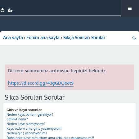
Ana sayfa
Forum ana sayfa
Sıkça Sorulan Sorular
Discord sunucumuz açılmıştır, hepinizi bekleriz
https://discord.gg/43gGDQe6tS
Sıkça Sorulan Sorular
Giriş ve Kayıt sorunları
Neden kayıt olmam gerekiyor?
COPPA nedir?
Neden kayıt olamıyorum?
Kayıt oldum ama giriş yapamıyorum!
Neden giriş yapamıyorum?
Daha önce kayıt olmuştum ama artık giriş yapamıyorum?!