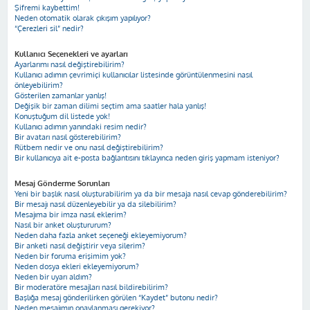
Şifremi kaybettim!
Neden otomatik olarak çıkışım yapılıyor?
“Çerezleri sil” nedir?
Kullanıcı Seçenekleri ve ayarları
Ayarlarımı nasıl değiştirebilirim?
Kullanıcı adımın çevrimiçi kullanıcılar listesinde görüntülenmesini nasıl
önleyebilirim?
Gösterilen zamanlar yanlış!
Değişik bir zaman dilimi seçtim ama saatler hala yanlış!
Konuştuğum dil listede yok!
Kullanıcı adımın yanındaki resim nedir?
Bir avatarı nasıl gösterebilirim?
Rütbem nedir ve onu nasıl değiştirebilirim?
Bir kullanıcıya ait e-posta bağlantısını tıklayınca neden giriş yapmam isteniyor?
Mesaj Gönderme Sorunları
Yeni bir başlık nasıl oluşturabilirim ya da bir mesaja nasıl cevap gönderebilirim?
Bir mesajı nasıl düzenleyebilir ya da silebilirim?
Mesajıma bir imza nasıl eklerim?
Nasıl bir anket oluştururum?
Neden daha fazla anket seçeneği ekleyemiyorum?
Bir anketi nasıl değiştirir veya silerim?
Neden bir foruma erişimim yok?
Neden dosya ekleri ekleyemiyorum?
Neden bir uyarı aldım?
Bir moderatöre mesajları nasıl bildirebilirim?
Başlığa mesaj gönderilirken görülen “Kaydet” butonu nedir?
Neden mesajımın onaylanması gerekiyor?