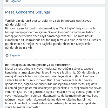
Başa dön
Mesaj Gönderme Sorunları
Yeni bir başlık nasıl oluşturabilirim ya da bir mesaja nasıl cevap
gönderebilirim?
Bir foruma yeni bir başlık göndermek için, "Yeni Başlık" bağlantısına, bir
başlığa cevap göndermek içinse, "Cevap Gönder" bağlantısına tıklayın. Bir
mesaj göndermeden önce kayıt olmanız gerekebilir. Forum ve başlık
ekranlarının alt kısımlarında her forum için mevcut olan izinlerin bir listesini
görebilirsiniz. Örneğin: Yeni başlıklar gönderebilirsiniz, Dosya ekleri
gönderebilirsiniz, v.b.
Başa dön
Bir mesajı nasıl düzenleyebilir ya da silebilirim?
Mesaj panosu yöneticisi veya moderatör olmadığınız sürece, sadece
kendinize ait mesajları düzenleyebilir veya silebilirsiniz. Gönderdiğiniz bir
mesajı düzenle butonuna tıklayarak düzenleyebilirsiniz (bu imkan bazen
sadece belirli bir süre için mevcuttur). Eğer mesajınıza birileri cevap
göndermişse, başlığa döndüğünüzde mesajınızın altında metni kaç defa
düzenlediğinizi gösteren kısa bir yazı göreceksiniz. Mesajınıza henüz cevap
verilmemişse, bu not görülmez. Ayrıca mesajınız mesaj panosu yöneticileri
veya moderatörler tarafından düzenlenince de bu metin görünmez. Buna
rağmen mesajı neden düzenlediklerine dair kendilerine has bir not
bırakabilirler. Not: Normal kullanıcılar herhangi birinden cevap geldikten
sonra bir mesajı silemezler.