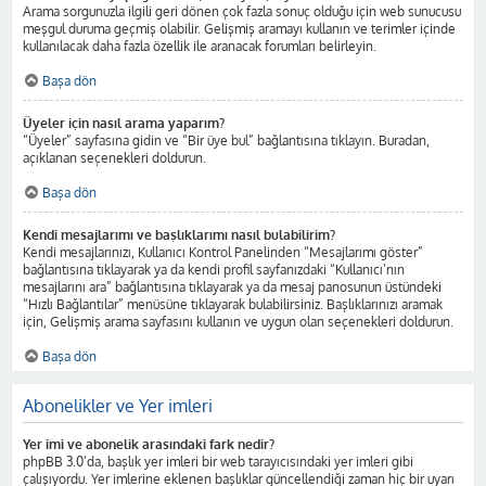
Arama sorgunuzla ilgili geri dönen çok fazla sonuç olduğu için web sunucusu
meşgul duruma geçmiş olabilir. Gelişmiş aramayı kullanın ve terimler içinde
kullanılacak daha fazla özellik ile aranacak forumları belirleyin.
Başa dön
Üyeler için nasıl arama yaparım?
“Üyeler” sayfasına gidin ve “Bir üye bul” bağlantısına tıklayın. Buradan,
açıklanan seçenekleri doldurun.
Başa dön
Kendi mesajlarımı ve başlıklarımı nasıl bulabilirim?
Kendi mesajlarınızı, Kullanıcı Kontrol Panelinden “Mesajlarımı göster”
bağlantısına tıklayarak ya da kendi profil sayfanızdaki “Kullanıcı’nın
mesajlarını ara” bağlantısına tıklayarak ya da mesaj panosunun üstündeki
“Hızlı Bağlantılar” menüsüne tıklayarak bulabilirsiniz. Başlıklarınızı aramak
için, Gelişmiş arama sayfasını kullanın ve uygun olan seçenekleri doldurun.
Başa dön
Abonelikler ve Yer imleri
Yer imi ve abonelik arasındaki fark nedir?
phpBB 3.0’da, başlık yer imleri bir web tarayıcısındaki yer imleri gibi
çalışıyordu. Yer imlerine eklenen başlıklar güncellendiği zaman hiç bir uyarı