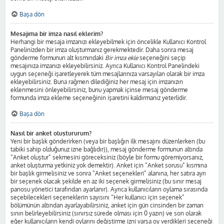
Başa dön
Mesajıma bir imza nasıl eklerim?
Herhangi bir mesaja imzanızı ekleyebilmek için öncelikle Kullanıcı Kontrol
Panelinizden bir imza oluşturmanız gerekmektedir. Daha sonra mesaj
gönderme formunun alt kısmındaki
Bir imza ekle
seçeneğini seçip
mesajınıza imzanızı ekleyebilirsiniz. Ayrıca Kullanıcı Kontrol Panelindeki
uygun seçeneği işaretleyerek tüm mesajlarınıza varsayılan olarak bir imza
ekleyebilirsiniz. Buna rağmen dilediğiniz her mesaj için imzanızın
eklenmesini önleyebilirsiniz, bunu yapmak içinse mesaj gönderme
formunda imza ekleme seçeneğinin işaretini kaldırmanız yeterlidir.
Başa dön
Nasıl bir anket oluştururum?
Yeni bir başlık gönderirken (veya bir başlığın ilk mesajını düzenlerken (bu
tabiki sahip olduğunuz izne bağlıdır)), mesaj gönderme formunun altında
“Anket oluştur” sekmesini göreceksiniz (böyle bir formu göremiyorsanız,
anket oluşturma yetkiniz yok demektir). Anket için “Anket sorusu” kısmına
bir başlık girmelisiniz ve sonra “Anket seçenekleri” alanına, her satıra ayrı
bir seçenek olacak şekilde en az iki seçenek girmelisiniz (bu sınır mesaj
panosu yönetici tarafından ayarlanır). Ayrıca kullanıcıların oylama sırasında
seçebilecekleri seçeneklerin sayısını “Her kullanıcı için seçenek”
bölümünün altından ayarlayabilirsiniz, anket için gün cinsinden bir zaman
sınırı belirleyebilirsiniz (sınırsız sürede olması için 0 yazın) ve son olarak
eğer kullanıcıların kendi oylarını değiştirme izni varsa oy verdikleri seçeneği