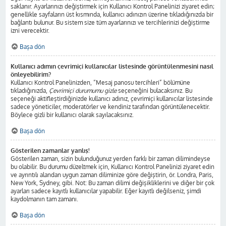
saklanır. Ayarlarınızı değiştirmek için Kullanıcı Kontrol Panelinizi ziyaret edin;
genellikle sayfaların üst kısmında, kullanıcı adınızın üzerine tıkladığınızda bir
bağlantı bulunur. Bu sistem size tüm ayarlarınızı ve tercihlerinizi değiştirme
izni verecektir.
Başa dön
Kullanıcı adımın çevrimiçi kullanıcılar listesinde görüntülenmesini nasıl
önleyebilirim?
Kullanıcı Kontrol Panelinizden, “Mesaj panosu tercihleri” bölümüne
tıkladığınızda,
Çevrimiçi durumumu gizle
seçeneğini bulacaksınız. Bu
seçeneği aktifleştirdiğinizde kullanıcı adınız, çevrimiçi kullanıcılar listesinde
sadece yöneticiler, moderatörler ve kendiniz tarafından görüntülenecektir.
Böylece gizli bir kullanıcı olarak sayılacaksınız.
Başa dön
Gösterilen zamanlar yanlış!
Gösterilen zaman, sizin bulunduğunuz yerden farklı bir zaman dilimindeyse
bu olabilir. Bu durumu düzeltmek için, Kullanıcı Kontrol Panelinizi ziyaret edin
ve ayrıntılı alandan uygun zaman diliminize göre değiştirin, ör. Londra, Paris,
New York, Sydney, gibi. Not: Bu zaman dilimi değişikliklerini ve diğer bir çok
ayarları sadece kayıtlı kullanıcılar yapabilir. Eğer kayıtlı değilseniz, şimdi
kaydolmanın tam zamanı.
Başa dön