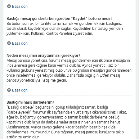
Başa dön
Başlığa mesaj gönderilirken görülen “Kaydet” butonu nedir?
Bu buton sonraki bir tarihte tamamlamak ve göndermek için başlığınızı
taslak olarak kaydetmeye olanak sağlar. Kaydedilen bir taslağı yeniden
yüklemek için, Kullanıcı Kontrol Panelini ziyaret edin.
Başa dön
Neden mesajımın onaylanması gerekiyor?
Mesaj panosu yöneticisi, foruma mesaj göndermek için ilk önce mesajların
incelenmesi gerektiğine karar vermiş olabilir. Ayrıca yönetici, sizi bir
kullanıcı grubuna yerleştirmiş olabilir ve bu grubun mesajları gönderilmeden
önce incelenmesi gerekiyor olabilir. Daha fazla bilgi için lütfen mesaj
panosu yöneticisiyle iletişime geçin.
Başa dön
Başlığımı nasıl darbelerim?
“Başlığı darbele” bağlantısını görüp tıkladığınız zaman, başlığı
“darbeleyerek” forumun ilk sayfasında en üst sıraya çıkarabilirsiniz. Fakat,
eğer bu bağlantıyı göremiyorsanız, o zaman başlık darbeleme özelliği
kapatılmış olabilir ya da darbelemeler arası izin verilen zamana henüz
ulaşılmamıştır. Ayrıca cevap gelene kadar başlığın basit bir şekilde
darbelenmesi mümkündür. Buna rağmen, mesaj panosu kurallarını takip
ettiğinize emin olun.