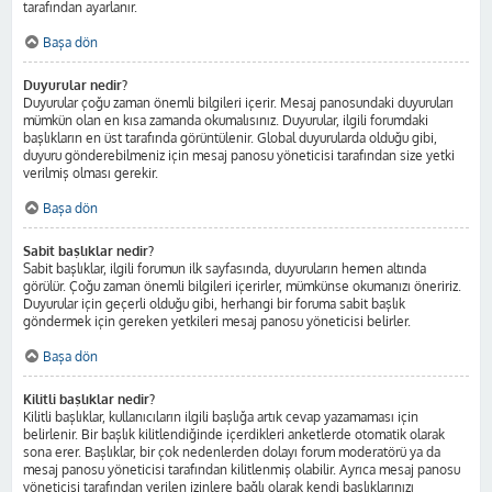
tarafından ayarlanır.
Başa dön
Duyurular nedir?
Duyurular çoğu zaman önemli bilgileri içerir. Mesaj panosundaki duyuruları
mümkün olan en kısa zamanda okumalısınız. Duyurular, ilgili forumdaki
başlıkların en üst tarafında görüntülenir. Global duyurularda olduğu gibi,
duyuru gönderebilmeniz için mesaj panosu yöneticisi tarafından size yetki
verilmiş olması gerekir.
Başa dön
Sabit başlıklar nedir?
Sabit başlıklar, ilgili forumun ilk sayfasında, duyuruların hemen altında
görülür. Çoğu zaman önemli bilgileri içerirler, mümkünse okumanızı öneririz.
Duyurular için geçerli olduğu gibi, herhangi bir foruma sabit başlık
göndermek için gereken yetkileri mesaj panosu yöneticisi belirler.
Başa dön
Kilitli başlıklar nedir?
Kilitli başlıklar, kullanıcıların ilgili başlığa artık cevap yazamaması için
belirlenir. Bir başlık kilitlendiğinde içerdikleri anketlerde otomatik olarak
sona erer. Başlıklar, bir çok nedenlerden dolayı forum moderatörü ya da
mesaj panosu yöneticisi tarafından kilitlenmiş olabilir. Ayrıca mesaj panosu
yöneticisi tarafından verilen izinlere bağlı olarak kendi başlıklarınızı