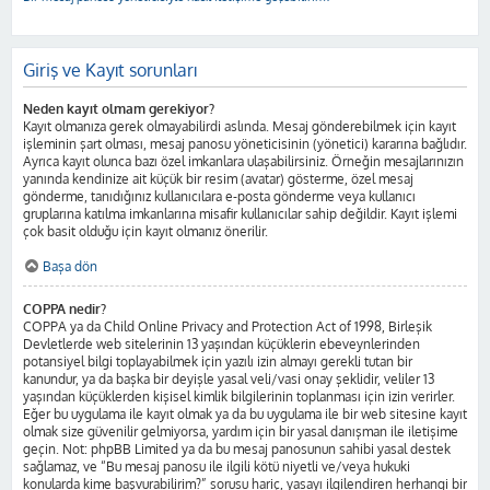
Giriş ve Kayıt sorunları
Neden kayıt olmam gerekiyor?
Kayıt olmanıza gerek olmayabilirdi aslında. Mesaj gönderebilmek için kayıt
işleminin şart olması, mesaj panosu yöneticisinin (yönetici) kararına bağlıdır.
Ayrıca kayıt olunca bazı özel imkanlara ulaşabilirsiniz. Örneğin mesajlarınızın
yanında kendinize ait küçük bir resim (avatar) gösterme, özel mesaj
gönderme, tanıdığınız kullanıcılara e-posta gönderme veya kullanıcı
gruplarına katılma imkanlarına misafir kullanıcılar sahip değildir. Kayıt işlemi
çok basit olduğu için kayıt olmanız önerilir.
Başa dön
COPPA nedir?
COPPA ya da Child Online Privacy and Protection Act of 1998, Birleşik
Devletlerde web sitelerinin 13 yaşından küçüklerin ebeveynlerinden
potansiyel bilgi toplayabilmek için yazılı izin almayı gerekli tutan bir
kanundur, ya da başka bir deyişle yasal veli/vasi onay şeklidir, veliler 13
yaşından küçüklerden kişisel kimlik bilgilerinin toplanması için izin verirler.
Eğer bu uygulama ile kayıt olmak ya da bu uygulama ile bir web sitesine kayıt
olmak size güvenilir gelmiyorsa, yardım için bir yasal danışman ile iletişime
geçin. Not: phpBB Limited ya da bu mesaj panosunun sahibi yasal destek
sağlamaz, ve “Bu mesaj panosu ile ilgili kötü niyetli ve/veya hukuki
konularda kime başvurabilirim?” sorusu hariç, yasayı ilgilendiren herhangi bir