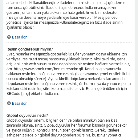
anlamındadır. Kullanabileceğiniz ifadelerin tam listesini mesaj gönderme
formunda görebilirsiniz. İfadeleri aşırı derecede kullanmamaya özen
gösterin, onlar metin yoksa okunmaz hale gelebilir ve bir moderatör
mesajınızı düzenlemeye ya da silmeye karar verebilir. Mesaj panosu
yöneticisi ayrıca bir mesajınızda kullanabileceğiniz en fazla ifade sınırını
ayarlamış olabilir.
Başa dön
Resim gönderebilir miyim?
Evet, resimler mesajınızda gösterilebilir. Eğer yönetim dosya eklerine izin
verdiyse, resimleri mesaj panosuna yükleyebilirsiniz. Aksi takdirde, genel
erişilebilir bir web sunucusunda depolanan bir resime bağlantı vermelisiniz,
örn. http://www.ornek.com/benim-resmim.gif. Kendi bilgisayarınızda
saklanan resimlere bağlantı veremezsiniz (bilgisayarınız genel erişilebilir bir
sunucu olmadığı sürece). Ayrıca kimlik doğrulama mekanizmaları ardında
depolanan resimlere bağlantı veremezsiniz, ör. hotmail ya da yahoo e-posta
kutularındaki resimler, şifre korumları siteler, v.b. Resmi görüntülemek için
BBCode [img] etiketini kullanın.
Başa dön
Global duyurular nedir?
Global duyurular önemli bilgiler içerir ve onları mümkün olan en kısa
zamanda okumalısınız. Global duyurular her forumun başında görünecektir
ve ayrıca Kullanıcı Kontrol Panelinizden görebilirsiniz. Gerekli izinlere
sahipseniz sizde bir global duyuru gönderebilirsiniz, bu izinler yönetici