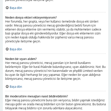
Başa dön
Neden dosya ekleri ekleyemiyorum?
Her forumda, her grupta, veya her kullanıcı temelinde dosya eki izinleri
vardır. Mesaj panosu yöneticisi mesaj gönderdiğiniz belirli forum için
eklenen dosya eklerine izin vermemiş olabilir, ya da muhtemelen sadece
bazı gruplar dosya eki gönderebiliyordur. Eğer dosya eki eklemenin sizin
için neden kapalı olduğu hakkında bir şüpheniz varsa mesaj panosu
yöneticiyle iletişime geçin.
Başa dön
Neden bir uyarı aldım?
Her mesaj panosu yöneticisi, mesaj panoları için kendi kurallarını
belirlemiştir. Eğer bir kural ihlalinde bulunduysanız, uyarı alabilirsiniz. Not: Bu
durum, mesaj panosu yöneticisi’nin kararındadır ve phpBB Limited verilen
bu uyarı ile ilgili herhangi bir şey yapamaz. Eğer neden bir uyarı aldığınızı
bilmiyorsanız, mesaj panosu yöneticisi ile iletişime geçin.
Başa dön
Bir moderatöre mesajları nasıl bildirebilirim?
Eğer mesaj panosu yöneticimi buna izin veriyorsa, bildiri yapmak istediğiniz
mesaja gidin ve orada mesaj bildirileri için bir buton göreceksiniz. Bu butona
tıklayarak mesaj bildirisi için zorunlu adımlara ulaşacaksınız.