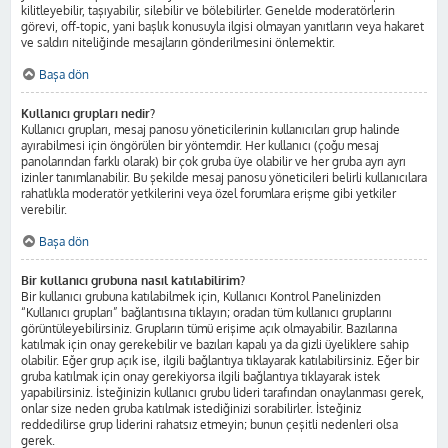
kilitleyebilir, taşıyabilir, silebilir ve bölebilirler. Genelde moderatörlerin
görevi, off-topic, yani başlık konusuyla ilgisi olmayan yanıtların veya hakaret
ve saldırı niteliğinde mesajların gönderilmesini önlemektir.
Başa dön
Kullanıcı grupları nedir?
Kullanıcı grupları, mesaj panosu yöneticilerinin kullanıcıları grup halinde
ayırabilmesi için öngörülen bir yöntemdir. Her kullanıcı (çoğu mesaj
panolarından farklı olarak) bir çok gruba üye olabilir ve her gruba ayrı ayrı
izinler tanımlanabilir. Bu şekilde mesaj panosu yöneticileri belirli kullanıcılara
rahatlıkla moderatör yetkilerini veya özel forumlara erişme gibi yetkiler
verebilir.
Başa dön
Bir kullanıcı grubuna nasıl katılabilirim?
Bir kullanıcı grubuna katılabilmek için, Kullanıcı Kontrol Panelinizden
“Kullanıcı grupları” bağlantısına tıklayın; oradan tüm kullanıcı gruplarını
görüntüleyebilirsiniz. Grupların tümü erişime açık olmayabilir. Bazılarına
katılmak için onay gerekebilir ve bazıları kapalı ya da gizli üyeliklere sahip
olabilir. Eğer grup açık ise, ilgili bağlantıya tıklayarak katılabilirsiniz. Eğer bir
gruba katılmak için onay gerekiyorsa ilgili bağlantıya tıklayarak istek
yapabilirsiniz. İsteğinizin kullanıcı grubu lideri tarafından onaylanması gerek,
onlar size neden gruba katılmak istediğinizi sorabilirler. İsteğiniz
reddedilirse grup liderini rahatsız etmeyin; bunun çeşitli nedenleri olsa
gerek.