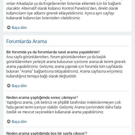
onları Arkadaşlar ya da Engellenenler listenize eklemek için bir bağlantı
olacaktır. Alternatif olarak Kullanıcı Kontrol Paneliniz’den, direkt olarak
kullanıcıların üye adlarını girerek ekleyebilirsiniz. Ayrıca aynı sayfayı
kullanarak kullanıcıları listenizden silebilirsiniz.
Başa dön
Forumlarda Arama
Bir forumda ya da forumlarda nasıl arama yapabilirim?
Ana sayfa görüntülenirken, forum görüntülenirken ya da başlık
görüntülenirken yerleşik arama kutusunun içerisine aranacak terimi girerek
arama yapabilirsiniz. Gelişmiş arama yapmak için forumda tüm sayfalarda
bulunan “Arama” bağlantısına tıklayabilirsiniz. Arama sayfasına erişiminiz
kullandığınız temaya bağlı olarak değişebilir.
Başa dön
Neden arama yaptığımda sonuç çıkmıyor?
Yaptığınız arama, çok belirsiz ve phpBB tarafından indekslenmeyen çok
fazla genel terim içeriyor olabilir. Gelişmiş Arama içerisindeki daha fazla
özellik ve mevcut seçenekleri kullanarak arama yapabilirsiniz.
Başa dön
Neden arama yaptığımda boş bir sayfa çıkıyor!?