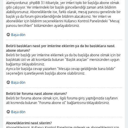
alamıyordunuz. phpBB 3.1 itibariyle, yer imleri tıpkı bir başlığa abone olmak
gibi çalışıyor. Yer imlerindeki bir başlık güncellendiği zaman artık bildirim
alabiliyorsunuz. Aboneliklerde ise, farklı olarak, mesaj panosu genelinde bir
başlık ya da forum güncellendiğinde bildirim alacaksınız. Yer imleri ve
abonelikler için bildirim seçeneklerini Kullanıcı Kontrol Panelindeki “Mesaj
panosu tercihleri” bölümünden ayarlayabilirsiniz.
Başa dön
Belirli başlıkları nasıl yer imlerine eklerim ya da bu başlıklara nasıl
abone olurum?
Belirli bir başlığı yer imlerine eklemek ya da bu başlığa abone olmak için bir
başlıktaki üst ve alt kısımlarda bulunan “Başlık araçları” menüsünden uygun
bağlantıyı tıklayabilirsiniz.
Ayrıca bir başlığa cevap yazarken “Mesaja cevap geldiğinde bana bildir”
seçeneğini işaretleyerek başlığa abone olabilirsiniz.
Başa dön
Belirli bir foruma nasıl abone olurum?
Belirli bir foruma abone olmak için, ilgili foruma giriş yaptığınızda sayfanın
alt kısmında bulunan “Foruma abone ol” bağlantısına tıklayabilirsiniz.
Başa dön
Aboneliklerimi nasıl silerim?
Aboneliklerinizi, Kullanıcı Kontrol Panelinize giderek ve abonelikleriniz için