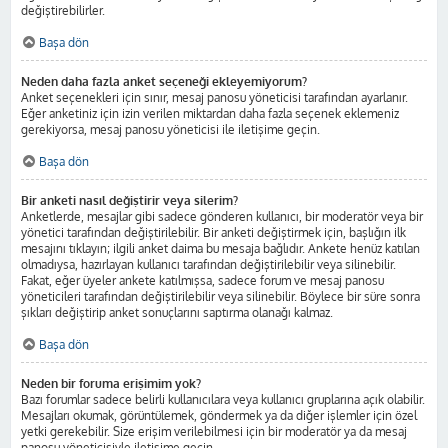
değiştirebilirler.
Başa dön
Neden daha fazla anket seçeneği ekleyemiyorum?
Anket seçenekleri için sınır, mesaj panosu yöneticisi tarafından ayarlanır.
Eğer anketiniz için izin verilen miktardan daha fazla seçenek eklemeniz
gerekiyorsa, mesaj panosu yöneticisi ile iletişime geçin.
Başa dön
Bir anketi nasıl değiştirir veya silerim?
Anketlerde, mesajlar gibi sadece gönderen kullanıcı, bir moderatör veya bir
yönetici tarafından değiştirilebilir. Bir anketi değiştirmek için, başlığın ilk
mesajını tıklayın; ilgili anket daima bu mesaja bağlıdır. Ankete henüz katılan
olmadıysa, hazırlayan kullanıcı tarafından değiştirilebilir veya silinebilir.
Fakat, eğer üyeler ankete katılmışsa, sadece forum ve mesaj panosu
yöneticileri tarafından değiştirilebilir veya silinebilir. Böylece bir süre sonra
şıkları değiştirip anket sonuçlarını saptırma olanağı kalmaz.
Başa dön
Neden bir foruma erişimim yok?
Bazı forumlar sadece belirli kullanıcılara veya kullanıcı gruplarına açık olabilir.
Mesajları okumak, görüntülemek, göndermek ya da diğer işlemler için özel
yetki gerekebilir. Size erişim verilebilmesi için bir moderatör ya da mesaj
panosu yöneticisiyle iletişime geçin.