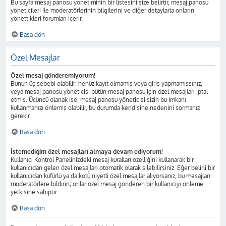
Bu sayfa mesaj panosu yönetiminin bir listesini size belirtir, mesaj panosu
yöneticileri ile moderatörlerinin bilgilerini ve diğer detaylarla onların
yönettikleri forumları içerir.
Başa dön
Özel Mesajlar
Özel mesaj gönderemiyorum!
Bunun üç sebebi olabilir; henüz kayıt olmamış veya giriş yapmamışsınız,
veya mesaj panosu yöneticisi bütün mesaj panosu için özel mesajları iptal
etmiş. Üçüncü olanak ise: mesaj panosu yöneticisi sizin bu imkanı
kullanmanızı önlemiş olabilir, bu durumda kendisine nedenini sormanız
gerekir.
Başa dön
İstemediğim özel mesajları almaya devam ediyorum!
Kullanıcı Kontrol Panelinizdeki mesaj kuralları özelliğini kullanarak bir
kullanıcıdan gelen özel mesajları otomatik olarak silebilirsiniz. Eğer belirli bir
kullanıcıdan küfürlü ya da kötü niyetli özel mesajlar alıyorsanız, bu mesajları
moderatörlere bildirin; onlar özel mesaj gönderen bir kullanıcıyı önleme
yetkisine sahiptir.
Başa dön