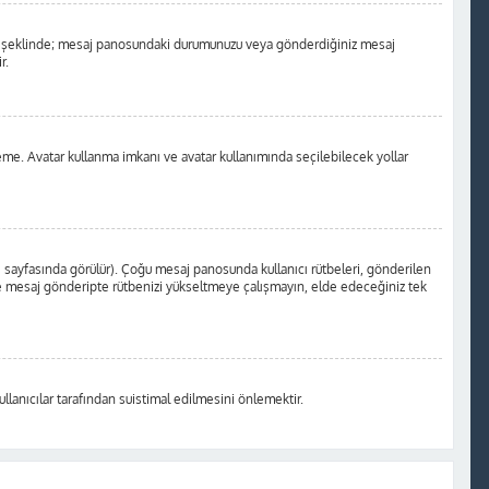
a nokta şeklinde; mesaj panosundaki durumunuzu veya gönderdiğiniz mesaj
r.
kleme. Avatar kullanma imkanı ve avatar kullanımında seçilebilecek yollar
i sayfasında görülür). Çoğu mesaj panosunda kullanıcı rütbeleri, gönderilen
 yere mesaj gönderipte rütbenizi yükseltmeye çalışmayın, elde edeceğiniz tek
llanıcılar tarafından suistimal edilmesini önlemektir.