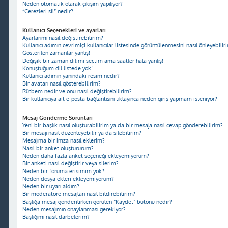
Neden otomatik olarak çıkışım yapılıyor?
“Çerezleri sil” nedir?
Kullanıcı Seçenekleri ve ayarları
Ayarlarımı nasıl değiştirebilirim?
Kullanıcı adımın çevrimiçi kullanıcılar listesinde görüntülenmesini nasıl önleyebilir
Gösterilen zamanlar yanlış!
Değişik bir zaman dilimi seçtim ama saatler hala yanlış!
Konuştuğum dil listede yok!
Kullanıcı adımın yanındaki resim nedir?
Bir avatarı nasıl gösterebilirim?
Rütbem nedir ve onu nasıl değiştirebilirim?
Bir kullanıcıya ait e-posta bağlantısını tıklayınca neden giriş yapmam isteniyor?
Mesaj Gönderme Sorunları
Yeni bir başlık nasıl oluşturabilirim ya da bir mesaja nasıl cevap gönderebilirim?
Bir mesajı nasıl düzenleyebilir ya da silebilirim?
Mesajıma bir imza nasıl eklerim?
Nasıl bir anket oluştururum?
Neden daha fazla anket seçeneği ekleyemiyorum?
Bir anketi nasıl değiştirir veya silerim?
Neden bir foruma erişimim yok?
Neden dosya ekleri ekleyemiyorum?
Neden bir uyarı aldım?
Bir moderatöre mesajları nasıl bildirebilirim?
Başlığa mesaj gönderilirken görülen “Kaydet” butonu nedir?
Neden mesajımın onaylanması gerekiyor?
Başlığımı nasıl darbelerim?