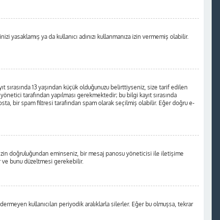
izi yasaklamış ya da kullanıcı adınızı kullanmanıza izin vermemiş olabilir.
t sırasında 13 yaşından küçük olduğunuzu belirttiyseniz, size tarif edilen
önetici tarafından yapılması gerekmektedir; bu bilgi kayıt sırasında
osta, bir spam filtresi tarafından spam olarak seçilmiş olabilir. Eğer doğru e-
nizin doğruluğundan eminseniz, bir mesaj panosu yöneticisi ile iletişime
 ve bunu düzeltmesi gerekebilir.
ermeyen kullanıcıları periyodik aralıklarla silerler. Eğer bu olmuşsa, tekrar