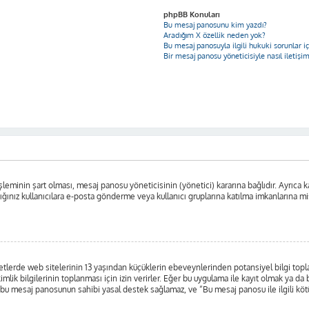
phpBB Konuları
Bu mesaj panosunu kim yazdı?
Aradığım X özellik neden yok?
Bu mesaj panosuyla ilgili hukuki sorunlar 
Bir mesaj panosu yöneticisiyle nasıl iletişi
leminin şart olması, mesaj panosu yöneticisinin (yönetici) kararına bağlıdır. Ayrıca ka
nız kullanıcılara e-posta gönderme veya kullanıcı gruplarına katılma imkanlarına misafi
lerde web sitelerinin 13 yaşından küçüklerin ebeveynlerinden potansiyel bilgi toplayab
kimlik bilgilerinin toplanması için izin verirler. Eğer bu uygulama ile kayıt olmak ya d
 bu mesaj panosunun sahibi yasal destek sağlamaz, ve “Bu mesaj panosu ile ilgili kötü