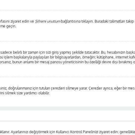
yfasını ziyaret edin ve
Şifremi unuttum
bağlantısına tıklayın. Buradaki talimatları takip
şime geçin.
ece belirli bir zaman için sizi giriş yapmış şekilde tutacaktır. Bu, hesabınızın başka 
 işlem başkalarıyla paylaşılan bir bilgisayarlardan, örneğin; kütüphane, internet kafe
anız, bunun anlamı bir mesaj panosu yöneticisinin bu özelliği devre dışı bırakmış o
iniz, doğrulanmanız için tutulan çerezleri silmeye yarar. Çerezler ayrıca, eğer bir mes
ni silmek size yardımcı olabilir.
lanır. Ayarlarınızı değiştirmek için Kullanıcı Kontrol Panelinizi ziyaret edin; genellikle