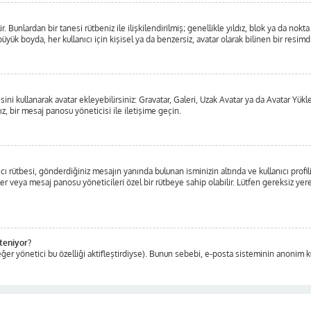
ilir. Bunlardan bir tanesi rütbeniz ile ilişkilendirilmiş; genellikle yıldız, blok ya d
üyük boyda, her kullanıcı için kişisel ya da benzersiz, avatar olarak bilinen bir resimdi
isini kullanarak avatar ekleyebilirsiniz: Gravatar, Galeri, Uzak Avatar ya da Avatar Yü
z, bir mesaj panosu yöneticisi ile iletişime geçin.
ı rütbesi, gönderdiğiniz mesajın yanında bulunan isminizin altında ve kullanıcı profil
ticiler veya mesaj panosu yöneticileri özel bir rütbeye sahip olabilir. Lütfen gereksiz
steniyor?
ğer yönetici bu özelliği aktifleştirdiyse). Bunun sebebi, e-posta sisteminin anonim ku