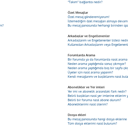
“Takım” bağlantısı nedir?
Özel Mesajlar
Özel mesaj gönderemiyorum!
İstemediğim özel mesajları almaya devam
im?
Bu mesaj panosunda herhangi birinden sp
Arkadaşlar ve Engellenenler
Arkadaşlarım ve Engellenenler listesi nedi
Kullanıcıları Arkadaşlarım veya Engellenenle
Forumlarda Arama
Bir forumda ya da forumlarda nasıl arama 
Neden arama yaptığımda sonuç çıkmıyor?
Neden arama yaptığımda boş bir sayfa çıkı
Üyeler için nasıl arama yaparım?
Kendi mesajlarımı ve başlıklarımı nasıl bul
Abonelikler ve Yer imleri
Yer imi ve abonelik arasındaki fark nedir?
Belirli başlıkları nasıl yer imlerine ekleri
Belirli bir foruma nasıl abone olurum?
Aboneliklerimi nasıl silerim?
Dosya ekleri
Bu mesaj panosunda hangi dosya eklerine iz
Tüm dosya eklerimi nasıl bulurum?