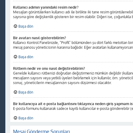
Kullanıcı adımın yanındaki resim nedir?
Mesajları görüntülerken kullanıcı adı ile birlikte iki tane resim görüntüleneb
sayısına göre değişkenlik gösteren bir resim olabilir. Diğeri ise, çoğunlukla b
Başa dön
Bir avatarı nasıl gösterebilirim?
Kullanıcı Kontrol Panelinizde, “Profil” bölümünden şu dört farklı metottan bir
mesaj panosu yöneticisinin kararına bağlıdır. Eğer avatarları kullanamıyorsanı
Başa dön
Rütbem nedir ve onu nasıl değiştirebilirim?
Genelde kullanıcı rütbenizi doğrudan değiştirmeniz mümkün değildir (kullanıc
mesajların sayısını veya yetkili üyeleri belirlemek için kullanılır, örn. yöne
sonuç, yöneticilerin mesajlarınızın sayısını düşürmesi olacaktır.
Başa dön
Bir kullanıcıya ait e-posta bağlantısını tıklayınca neden giriş yapmam i
E-posta formunu kullanarak sadece kayıtlı kullanıcılar e-posta gönderebilir (e
Başa dön
Mesaj Gönderme Sorunları