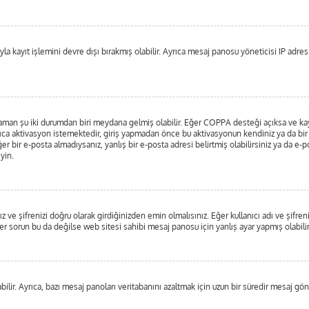
a kayıt işlemini devre dışı bırakmış olabilir. Ayrıca mesaj panosu yöneticisi IP adresin
 zaman şu iki durumdan biri meydana gelmiş olabilir. Eğer COPPA desteği açıksa ve kayı
ıca aktivasyon istemektedir, giriş yapmadan önce bu aktivasyonun kendiniz ya da bir y
er bir e-posta almadıysanız, yanlış bir e-posta adresi belirtmiş olabilirsiniz ya da e-p
yin.
 ve şifrenizi doğru olarak girdiğinizden emin olmalısınız. Eğer kullanıcı adı ve şifre
orun bu da değilse web sitesi sahibi mesaj panosu için yanlış ayar yapmış olabilir
ilir. Ayrıca, bazı mesaj panoları veritabanını azaltmak için uzun bir süredir mesaj gönd