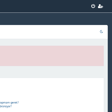
e yapmam gerek?
görünüyor?