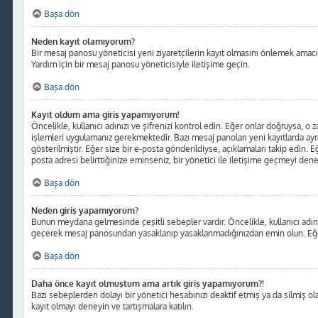
Başa dön
Neden kayıt olamıyorum?
Bir mesaj panosu yöneticisi yeni ziyaretçilerin kayıt olmasını önlemek amacıyl
Yardım için bir mesaj panosu yöneticisiyle iletişime geçin.
Başa dön
Kayıt oldum ama giriş yapamıyorum!
Öncelikle, kullanıcı adınızı ve şifrenizi kontrol edin. Eğer onlar doğruysa, o
işlemleri uygulamanız gerekmektedir. Bazı mesaj panoları yeni kayıtlarda ayr
gösterilmiştir. Eğer size bir e-posta gönderildiyse, açıklamaları takip edin. Eğ
posta adresi belirttiğinize eminseniz, bir yönetici ile iletişime geçmeyi dene
Başa dön
Neden giriş yapamıyorum?
Bunun meydana gelmesinde çeşitli sebepler vardır. Öncelikle, kullanıcı adınız
geçerek mesaj panosundan yasaklanıp yasaklanmadığınızdan emin olun. Eğer s
Başa dön
Daha önce kayıt olmuştum ama artık giriş yapamıyorum?!
Bazı sebeplerden dolayı bir yönetici hesabınızı deaktif etmiş ya da silmiş olab
kayıt olmayı deneyin ve tartışmalara katılın.