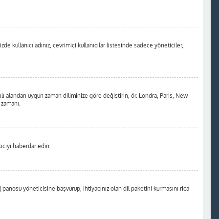
de kullanıcı adınız, çevrimiçi kullanıcılar listesinde sadece yöneticiler,
ılı alandan uygun zaman diliminize göre değiştirin, ör. Londra, Paris, New
m zamanı.
iciyi haberdar edin.
anosu yöneticisine başvurup, ihtiyacınız olan dil paketini kurmasını rica