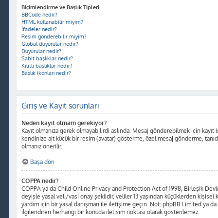
Biçimlendirme ve Başlık Tipleri
BBCode nedir?
HTML kullanabilir miyim?
İfadeler nedir?
Resim gönderebilir miyim?
Global duyurular nedir?
Duyurular nedir?
Sabit başlıklar nedir?
Kilitli başlıklar nedir?
Başlık ikonları nedir?
Giriş ve Kayıt sorunları
Neden kayıt olmam gerekiyor?
Kayıt olmanıza gerek olmayabilirdi aslında. Mesaj gönderebilmek için kayıt iş
kendinize ait küçük bir resim (avatar) gösterme, özel mesaj gönderme, tanıdığı
olmanız önerilir.
Başa dön
COPPA nedir?
COPPA ya da Child Online Privacy and Protection Act of 1998, Birleşik Devlet
deyişle yasal veli/vasi onay şeklidir, veliler 13 yaşından küçüklerden kişisel 
yardım için bir yasal danışman ile iletişime geçin. Not: phpBB Limited ya da
ilgilendiren herhangi bir konuda iletişim noktası olarak gösterilemez.