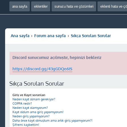
ana sayfa
eklentiler
sunucu hata ve çözümleri
eklenti hata ve ç
Ana sayfa
Forum ana sayfa
Sıkça Sorulan Sorular
Discord sunucumuz açılmıştır, hepinizi bekleriz
https://discord.gg/43gGDQe6tS
Sıkça Sorulan Sorular
Giriş ve Kayıt sorunları
Neden kayıt olmam gerekiyor?
COPPA nedir?
Neden kayıt olamıyorum?
Kayıt oldum ama giriş yapamıyorum!
Neden giriş yapamıyorum?
Daha önce kayıt olmuştum ama artık giriş yapamıyorum?!
Şifremi kaybettim!