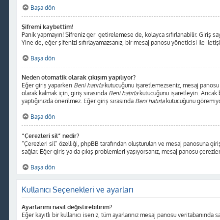
Başa dön
Şifremi kaybettim!
Panik yapmayın! Şifreniz geri getirelemese de, kolayca sıfırlanabilir. Giriş sa
Yine de, eğer şifenizi sıfırlayamazsanız, bir mesaj panosu yöneticisi ile ileti
Başa dön
Neden otomatik olarak çıkışım yapılıyor?
Eğer giriş yaparken
Beni hatırla
kutucuğunu işaretlemezseniz, mesaj panosu sad
olarak kalmak için, giriş sırasında
Beni hatırla
kutucuğunu işaretleyin. Ancak bu
yaptığınızda önerilmez. Eğer giriş sırasında
Beni hatırla
kutucuğunu göremiyors
Başa dön
“Çerezleri sil” nedir?
“Çerezleri sil” özelliği, phpBB tarafından oluşturulan ve mesaj panosuna giriş
sağlar. Eğer giriş ya da çıkış problemleri yaşıyorsanız, mesaj panosu çerezleri
Başa dön
Kullanıcı Seçenekleri ve ayarları
Ayarlarımı nasıl değiştirebilirim?
Eğer kayıtlı bir kullanıcı iseniz, tüm ayarlarınız mesaj panosu veritabanında sak