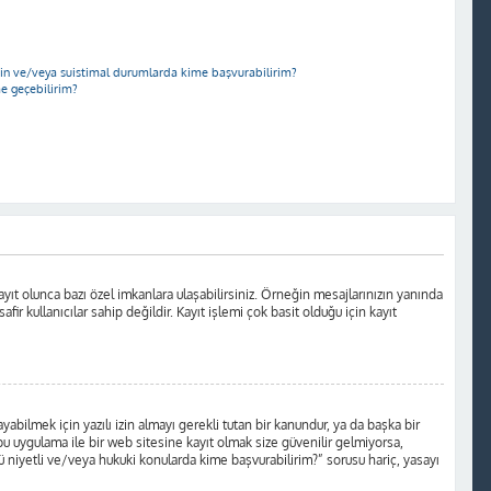
için ve/veya suistimal durumlarda kime başvurabilirim?
me geçebilirim?
yıt olunca bazı özel imkanlara ulaşabilirsiniz. Örneğin mesajlarınızın yanında
r kullanıcılar sahip değildir. Kayıt işlemi çok basit olduğu için kayıt
ilmek için yazılı izin almayı gerekli tutan bir kanundur, ya da başka bir
a bu uygulama ile bir web sitesine kayıt olmak size güvenilir gelmiyorsa,
 niyetli ve/veya hukuki konularda kime başvurabilirim?” sorusu hariç, yasayı