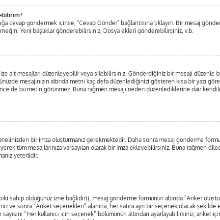
ebilirim?
aşlığa cevap göndermek içinse, "Cevap Gönder" bağlantısına tıklayın. Bir mesaj gönde
Örneğin: Yeni başlıklar gönderebilirsiniz, Dosya ekleri gönderebilirsiniz, v.b.
ait mesajları düzenleyebilir veya silebilirsiniz. Gönderdiğiniz bir mesajı düzenle bu
ünüzde mesajınızın altında metni kaç defa düzenlediğinizi gösteren kısa bir yazı gö
ce de bu metin görünmez. Buna rağmen mesajı neden düzenlediklerine dair kendilerine
l Panelinizden bir imza oluşturmanız gerekmektedir. Daha sonra mesaj gönderme form
eyerek tüm mesajlarınıza varsayılan olarak bir imza ekleyebilirsiniz. Buna rağmen dil
nız yeterlidir.
 tabiki sahip olduğunuz izne bağlıdır)), mesaj gönderme formunun altında “Anket oluş
iniz ve sonra “Anket seçenekleri” alanına, her satıra ayrı bir seçenek olacak şekilde 
 sayısını “Her kullanıcı için seçenek” bölümünün altından ayarlayabilirsiniz, anket için