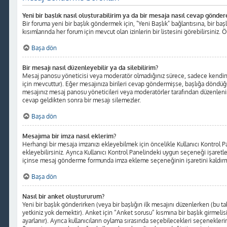
Yeni bir başlık nasıl oluşturabilirim ya da bir mesaja nasıl cevap gönder
Bir foruma yeni bir başlık göndermek için, "Yeni Başlık" bağlantısına, bir b
kısımlarında her forum için mevcut olan izinlerin bir listesini görebilirsiniz. 
Başa dön
Bir mesajı nasıl düzenleyebilir ya da silebilirim?
Mesaj panosu yöneticisi veya moderatör olmadığınız sürece, sadece kendinize 
için mevcuttur). Eğer mesajınıza birileri cevap göndermişse, başlığa döndüğ
mesajınız mesaj panosu yöneticileri veya moderatörler tarafından düzenlenin
cevap geldikten sonra bir mesajı silemezler.
Başa dön
Mesajıma bir imza nasıl eklerim?
Herhangi bir mesaja imzanızı ekleyebilmek için öncelikle Kullanıcı Kontro
ekleyebilirsiniz. Ayrıca Kullanıcı Kontrol Panelindeki uygun seçeneği işaretl
içinse mesaj gönderme formunda imza ekleme seçeneğinin işaretini kaldırma
Başa dön
Nasıl bir anket oluştururum?
Yeni bir başlık gönderirken (veya bir başlığın ilk mesajını düzenlerken (bu
yetkiniz yok demektir). Anket için “Anket sorusu” kısmına bir başlık girmelis
ayarlanır). Ayrıca kullanıcıların oylama sırasında seçebilecekleri seçeneklerin