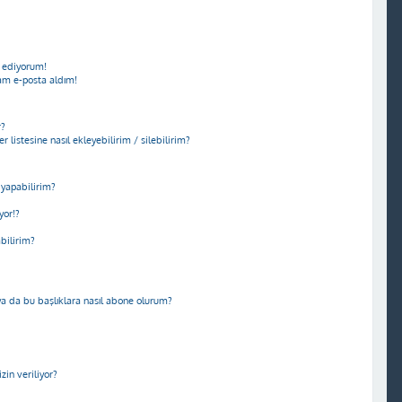
 ediyorum!
am e-posta aldım!
r?
r listesine nasıl ekleyebilirim / silebilirim?
yapabilirim?
yor!?
abilirim?
m ya da bu başlıklara nasıl abone olurum?
in veriliyor?