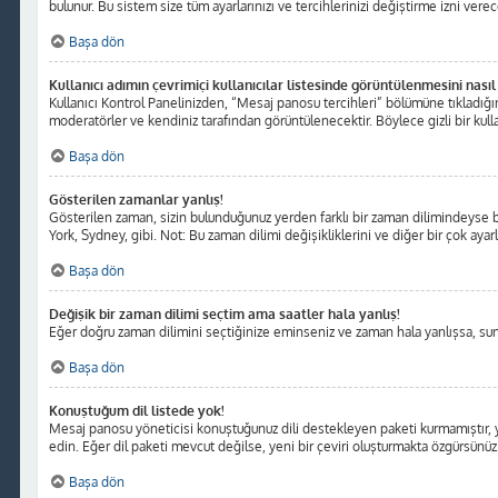
bulunur. Bu sistem size tüm ayarlarınızı ve tercihlerinizi değiştirme izni verece
Başa dön
Kullanıcı adımın çevrimiçi kullanıcılar listesinde görüntülenmesini nasıl
Kullanıcı Kontrol Panelinizden, “Mesaj panosu tercihleri” bölümüne tıkladığı
moderatörler ve kendiniz tarafından görüntülenecektir. Böylece gizli bir kulla
Başa dön
Gösterilen zamanlar yanlış!
Gösterilen zaman, sizin bulunduğunuz yerden farklı bir zaman dilimindeyse bu 
York, Sydney, gibi. Not: Bu zaman dilimi değişikliklerini ve diğer bir çok ayarl
Başa dön
Değişik bir zaman dilimi seçtim ama saatler hala yanlış!
Eğer doğru zaman dilimini seçtiğinize eminseniz ve zaman hala yanlışsa, sunuc
Başa dön
Konuştuğum dil listede yok!
Mesaj panosu yöneticisi konuştuğunuz dili destekleyen paketi kurmamıştır, y
edin. Eğer dil paketi mevcut değilse, yeni bir çeviri oluşturmakta özgürsünüz
Başa dön