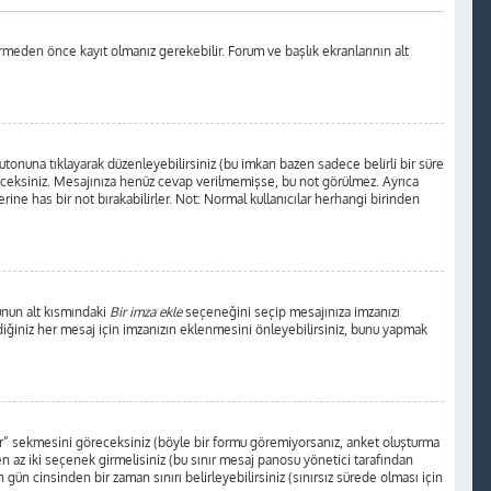
rmeden önce kayıt olmanız gerekebilir. Forum ve başlık ekranlarının alt
tonuna tıklayarak düzenleyebilirsiniz (bu imkan bazen sadece belirli bir süre
receksiniz. Mesajınıza henüz cevap verilmemişse, bu not görülmez. Ayrıca
 has bir not bırakabilirler. Not: Normal kullanıcılar herhangi birinden
unun alt kısmındaki
Bir imza ekle
seçeneğini seçip mesajınıza imzanızı
ediğiniz her mesaj için imzanızın eklenmesini önleyebilirsiniz, bunu yapmak
tur” sekmesini göreceksiniz (böyle bir formu göremiyorsanız, anket oluşturma
en az iki seçenek girmelisiniz (bu sınır mesaj panosu yönetici tarafından
 gün cinsinden bir zaman sınırı belirleyebilirsiniz (sınırsız sürede olması için