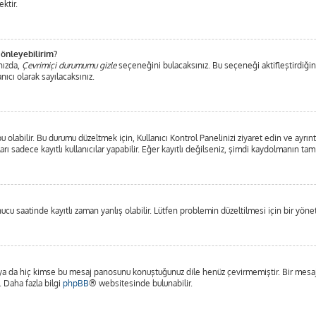
ktir.
 önleyebilirim?
nızda,
Çevrimiçi durumumu gizle
seçeneğini bulacaksınız. Bu seçeneği aktifleştirdiğiniz
nıcı olarak sayılacaksınız.
olabilir. Bu durumu düzeltmek için, Kullanıcı Kontrol Panelinizi ziyaret edin ve ayrınt
arı sadece kayıtlı kullanıcılar yapabilir. Eğer kayıtlı değilseniz, şimdi kaydolmanın ta
u saatinde kayıtlı zaman yanlış olabilir. Lütfen problemin düzeltilmesi için bir yönet
a da hiç kimse bu mesaj panosunu konuştuğunuz dile henüz çevirmemiştir. Bir mesaj p
. Daha fazla bilgi
phpBB
® websitesinde bulunabilir.