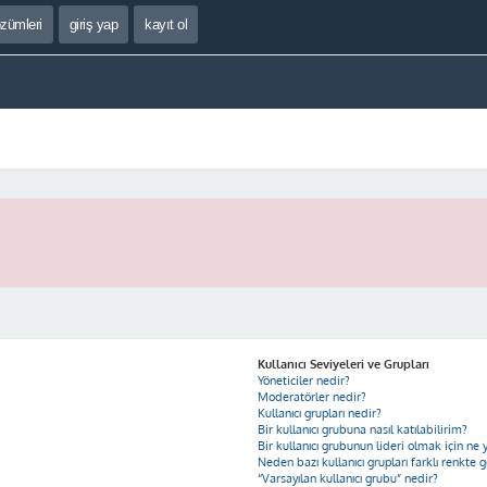
özümleri
giriş yap
kayıt ol
Kullanıcı Seviyeleri ve Grupları
Yöneticiler nedir?
Moderatörler nedir?
Kullanıcı grupları nedir?
Bir kullanıcı grubuna nasıl katılabilirim?
Bir kullanıcı grubunun lideri olmak için n
Neden bazı kullanıcı grupları farklı renkte 
“Varsayılan kullanıcı grubu” nedir?